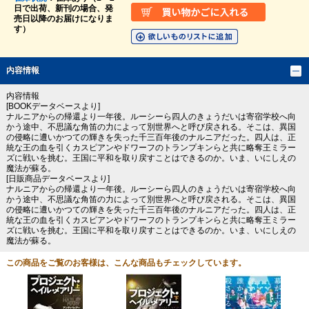
日で出荷、新刊の場合、発
売日以降のお届けになりま
す）
内容情報
内容情報
[BOOKデータベースより]
ナルニアからの帰還より一年後。ルーシーら四人のきょうだいは寄宿学校へ向
かう途中、不思議な角笛の力によって別世界へと呼び戻される。そこは、異国
の侵略に遭いかつての輝きを失った千三百年後のナルニアだった。四人は、正
統な王の血を引くカスピアンやドワーフのトランプキンらと共に略奪王ミラー
ズに戦いを挑む。王国に平和を取り戻すことはできるのか。いま、いにしえの
魔法が蘇る。
[日販商品データベースより]
ナルニアからの帰還より一年後。ルーシーら四人のきょうだいは寄宿学校へ向
かう途中、不思議な角笛の力によって別世界へと呼び戻される。そこは、異国
の侵略に遭いかつての輝きを失った千三百年後のナルニアだった。四人は、正
統な王の血を引くカスピアンやドワーフのトランプキンらと共に略奪王ミラー
ズに戦いを挑む。王国に平和を取り戻すことはできるのか。いま、いにしえの
魔法が蘇る。
この商品をご覧のお客様は、こんな商品もチェックしています。