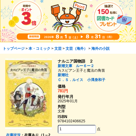
トップページ
>
本・コミック
>
文芸
>
文芸（海外）
>
海外の小説
ナルニア国物語 ２
新潮文庫 ルー６ー２
カスピアン王子と魔法の角笛
新潮社
Ｃ．Ｓ．ルイス
小澤身和子
価格
781円
発行年月
2025年01月
判型
文庫
ISBN
9784102406625
点
在庫状況
：在庫あり（1～2