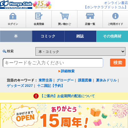
オンライン書店
【ホンヤクラブドットコム】
ログイン
会員登録
買い物かご
店舗一覧
ご利用ガイド
本
コミック
雑誌
その他商材
検索
詳細検索
注目のキーワード：
東野圭吾
｜
グローグー
｜
課題図書
｜
夏休みドリル
｜
ゲッターズ 2027
｜
十二国記【予約】
【ご案内】お盆期間の配送について