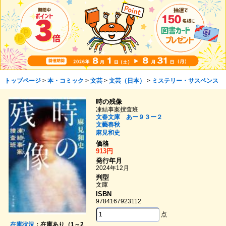
トップページ
>
本・コミック
>
文芸
>
文芸（日本）
>
ミステリー・サスペンス
時の残像
凍結事案捜査班
文春文庫 あー９３ー２
文藝春秋
麻見和史
価格
913円
発行年月
2024年12月
判型
文庫
ISBN
9784167923112
点
在庫状況
：在庫あり（1～2