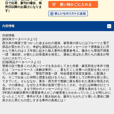
日で出荷、新刊の場合、発
売日以降のお届けになりま
す）
内容情報
内容情報
[BOOKデータベースより]
西大井の廃屋で見つかった血まみれの遺体。被害者の傍らにはフルーツと電子
部品が置かれていた。奇妙な遺留品は犯人からのメッセージか？捜査線上に浮
かんで来たのは１３年前に起きた殺人事件の重要参考人。藤木たち警視庁捜査
一課「凍結班」が新たに白骨遺体を発見し、運命に弄ばれた男たちの過去が明
らかにされていく―。
[日販商品データベースより]
警察小説で数多くの人気シリーズを生み出してきた作家・麻見和史が本作で挑
むは「コールドケース（未解決事件）」。妻を亡くし仕事への意欲を失いかけ
ていた刑事・藤木は、「警視庁捜査一課 特命捜査対策室支援係」に配属さ
れ、そこで出会った仲間と捜査を続けるうちに、刑事としての矜持を取り戻し
てきていた。そんななか、東京・西大井で無惨に腹を裂かれた遺体が発見され
る。その遺体は、なぜか上半身が血液で塗りたくされ、そばには林檎がひとつ
置かれていた。まるで何かのメッセージのように……。捜査を進めるうちに、1
3年前の未解決事件の重要参考人がこの被害者とかかわっていたことが明らかに
なったところで、事件が大きく動き始める。藤木たちがたどり着いた運命に翻
弄された男たちの悲しすぎる事件の真相とは！