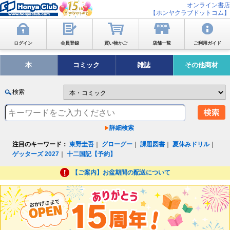
オンライン書店
【ホンヤクラブドットコム】
ログイン
会員登録
買い物かご
店舗一覧
ご利用ガイド
本
コミック
雑誌
その他商材
検索
詳細検索
注目のキーワード：
東野圭吾
｜
グローグー
｜
課題図書
｜
夏休みドリル
｜
ゲッターズ 2027
｜
十二国記【予約】
【ご案内】お盆期間の配送について