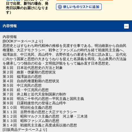
日で出荷、新刊の場合、発
売日以降のお届けになりま
す）
内容情報
内容情報
[BOOKデータベースより]
思想史とはすなわち時代精神の推移を見渡す仕事である。明治維新から自由民
権運動、大正デモクラシー、戦争とファシズムの時代を経て戦後民主主義へ。
福澤諭吉、中江兆民、高山樗牛、吉野作造らの著述を丹念に読み直し、近代化
に向かう国家と思想の大きなうねりを捉えた名講義を再現。丸山眞男の方法論
を継承しつつ独自の社会・文明批評観をもって編み直す日本思想史。
第１回 日本近代思想史の方法と対象
第２回 維新・啓蒙期の思想状況
第３回 福澤諭吉の思想
第４回 自由民権運動期の思想状況
第５回 中江兆民の思想
第６回 続・中江兆民の思想
第７回 井上毅と近代天皇制国家の制作
第８回 明治二十年代の思想―平民主義と国民主義
第９回 日露戦後世代の登場と高山樗牛
第１０回 明治社会主義の思想
第１１回 吉野作造の思想と大正デモクラシー
第１２回 昭和マルクス主義の思想 河上肇・三木清
第１３回 昭和ファシズム期の思想
第１４回 戦後民主主義と高度成長以後の思想
[日販商品データベースより]