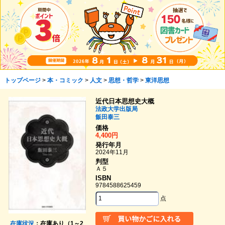
トップページ
>
本・コミック
>
人文
>
思想・哲学
>
東洋思想
近代日本思想史大概
法政大学出版局
飯田泰三
価格
4,400円
発行年月
2024年11月
判型
Ａ５
ISBN
9784588625459
点
在庫状況
：在庫あり（1～2