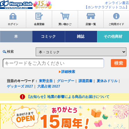
オンライン書店
【ホンヤクラブドットコム】
ログイン
会員登録
買い物かご
店舗一覧
ご利用ガイド
本
コミック
雑誌
その他商材
検索
詳細検索
注目のキーワード：
東野圭吾
｜
グローグー
｜
課題図書
｜
夏休みドリル
｜
ゲッターズ 2027
｜
六星占術 2027
【お知らせ】地震の影響による商品のお届けについて