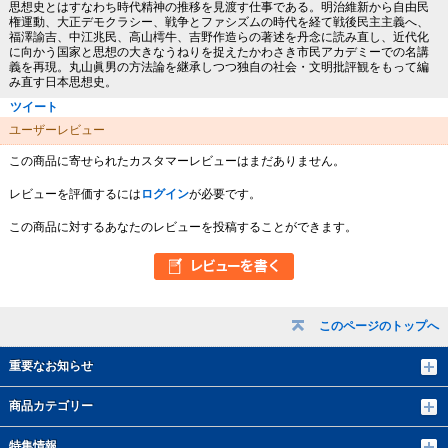
思想史とはすなわち時代精神の推移を見渡す仕事である。明治維新から自由民
権運動、大正デモクラシー、戦争とファシズムの時代を経て戦後民主主義へ、
福澤諭吉、中江兆民、高山樗牛、吉野作造らの著述を丹念に読み直し、近代化
に向かう国家と思想の大きなうねりを捉えたかわさき市民アカデミーでの名講
義を再現。丸山眞男の方法論を継承しつつ独自の社会・文明批評観をもって編
み直す日本思想史。
ツイート
ユーザーレビュー
この商品に寄せられたカスタマーレビューはまだありません。
レビューを評価するには
ログイン
が必要です。
この商品に対するあなたのレビューを投稿することができます。
このページのトップへ
重要なお知らせ
商品カテゴリー
特集情報