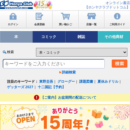
オンライン書店
【ホンヤクラブドットコム】
ログイン
会員登録
買い物かご
店舗一覧
ご利用ガイド
本
コミック
雑誌
その他商材
検索
詳細検索
注目のキーワード：
東野圭吾
｜
グローグー
｜
課題図書
｜
夏休みドリル
｜
ゲッターズ 2027
｜
十二国記【予約】
【ご案内】お盆期間の配送について