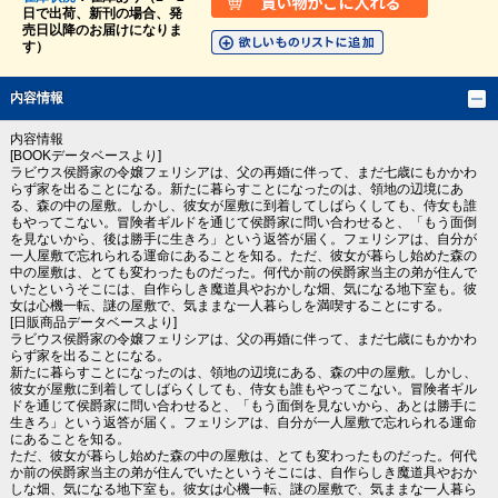
日で出荷、新刊の場合、発
売日以降のお届けになりま
す）
内容情報
内容情報
[BOOKデータベースより]
ラビウス侯爵家の令嬢フェリシアは、父の再婚に伴って、まだ七歳にもかかわ
らず家を出ることになる。新たに暮らすことになったのは、領地の辺境にあ
る、森の中の屋敷。しかし、彼女が屋敷に到着してしばらくしても、侍女も誰
もやってこない。冒険者ギルドを通じて侯爵家に問い合わせると、「もう面倒
を見ないから、後は勝手に生きろ」という返答が届く。フェリシアは、自分が
一人屋敷で忘れられる運命にあることを知る。ただ、彼女が暮らし始めた森の
中の屋敷は、とても変わったものだった。何代か前の侯爵家当主の弟が住んで
いたというそこには、自作らしき魔道具やおかしな畑、気になる地下室も。彼
女は心機一転、謎の屋敷で、気ままな一人暮らしを満喫することにする。
[日販商品データベースより]
ラビウス侯爵家の令嬢フェリシアは、父の再婚に伴って、まだ七歳にもかかわ
らず家を出ることになる。
新たに暮らすことになったのは、領地の辺境にある、森の中の屋敷。しかし、
彼女が屋敷に到着してしばらくしても、侍女も誰もやってこない。冒険者ギル
ドを通じて侯爵家に問い合わせると、「もう面倒を見ないから、あとは勝手に
生きろ」という返答が届く。フェリシアは、自分が一人屋敷で忘れられる運命
にあることを知る。
ただ、彼女が暮らし始めた森の中の屋敷は、とても変わったものだった。何代
か前の侯爵家当主の弟が住んでいたというそこには、自作らしき魔道具やおか
しな畑、気になる地下室も。彼女は心機一転、謎の屋敷で、気ままな一人暮ら