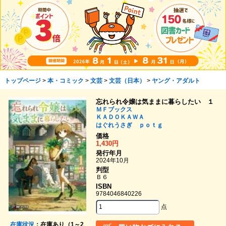
トップページ
>
本・コミック
>
文芸
>
文芸（日本）
>
ヤング・アダルト
忘れられ令嬢は気ままに暮らしたい １
ＭＦブックス
ＫＡＤＯＫＡＷＡ
はぐれうさぎ
ｐｏｔｇ
価格
1,430円
発行年月
2024年10月
判型
Ｂ６
ISBN
9784046840226
点
在庫状況
：在庫あり（1～2