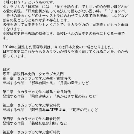
く味わおう！』というものです。
タカラヅカの「日本物」には、『多くを語らず、でも互いの心が痛いほどわか
る愛の表現』『紆余曲折があっても決して揺らがない固い絆』『「チョンパ」
「祭りの場面」などのオーケストラに合わせて大人数で踊る場面』…などなど
独自の見どころと名作が多々存在します。
名作を通して日本史をひもとくことで、タカラヅカの「日本物」がもっと面白
くなります。
高校日本史担当教諭の監修つき。高校レベルの日本史の勉強にもなる一冊で
す。
1914年に誕生した宝塚歌劇は、今では日本文化の一端となりました。
日本文化史にこれからもタカラヅカが彩りを添え続けてくれることを、心から
願っています。
目次
序章 詳説日本史的 タカラヅカ入門
第一章 タカラヅカで学ぶ弥生・古墳時代
登場する作品：『邪馬台国の風』『月雲の皇子』など
第二章 タカラヅカで学ぶ飛鳥・奈良時代
登場する作品：『飛鳥夕映え』『あかねさす紫の花』など
第三章 タカラヅカで学ぶ平安時代
登場する作品：『阿弖流為〓ATERUI〓』『応天の門』など
第四章 タカラヅカで学ぶ鎌倉時代
登場する作品：『義経妖狐夢幻桜』など
第五章 タカラヅカで学ぶ室町時代