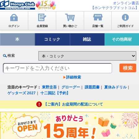
オンライン書店
【ホンヤクラブドットコム】
ログイン
会員登録
買い物かご
店舗一覧
ご利用ガイド
本
コミック
雑誌
その他商材
検索
詳細検索
注目のキーワード：
東野圭吾
｜
グローグー
｜
課題図書
｜
夏休みドリル
｜
ゲッターズ 2027
｜
十二国記【予約】
【ご案内】お盆期間の配送について