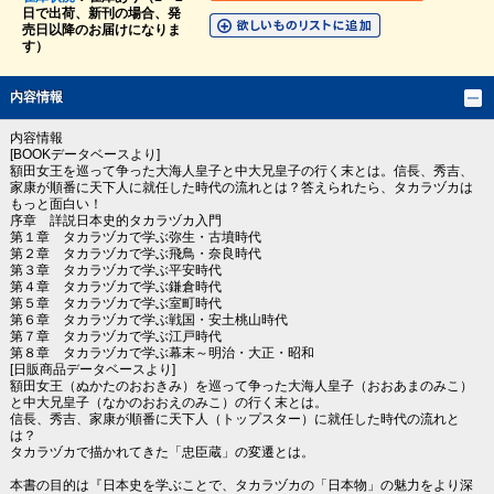
日で出荷、新刊の場合、発
売日以降のお届けになりま
す）
内容情報
内容情報
[BOOKデータベースより]
額田女王を巡って争った大海人皇子と中大兄皇子の行く末とは。信長、秀吉、
家康が順番に天下人に就任した時代の流れとは？答えられたら、タカラヅカは
もっと面白い！
序章 詳説日本史的タカラヅカ入門
第１章 タカラヅカで学ぶ弥生・古墳時代
第２章 タカラヅカで学ぶ飛鳥・奈良時代
第３章 タカラヅカで学ぶ平安時代
第４章 タカラヅカで学ぶ鎌倉時代
第５章 タカラヅカで学ぶ室町時代
第６章 タカラヅカで学ぶ戦国・安土桃山時代
第７章 タカラヅカで学ぶ江戸時代
第８章 タカラヅカで学ぶ幕末～明治・大正・昭和
[日販商品データベースより]
額田女王（ぬかたのおおきみ）を巡って争った大海人皇子（おおあまのみこ）
と中大兄皇子（なかのおおえのみこ）の行く末とは。
信長、秀吉、家康が順番に天下人（トップスター）に就任した時代の流れと
は？
タカラヅカで描かれてきた「忠臣蔵」の変遷とは。
本書の目的は『日本史を学ぶことで、タカラヅカの「日本物」の魅力をより深