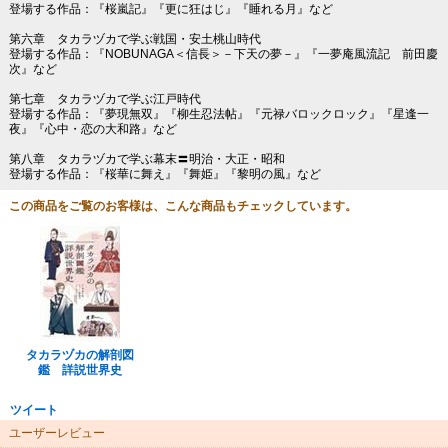
登場する作品：『桜嵐記』『更に狂はじ』『睡れる月』など
第六章 タカラヅカで学ぶ戦国・安土桃山時代
登場する作品：『NOBUNAGA＜信長＞－下天の夢－』『一夢庵風流記 前田慶
次』など
第七章 タカラヅカで学ぶ江戸時代
登場する作品：『夢現無双』『柳生忍法帖』『元禄バロックロック』『星逢一
夜』『心中・恋の大和路』など
第八章 タカラヅカで学ぶ幕末〓明治・大正・昭和
登場する作品：『桜華に舞え』『舞姫』『黎明の風』など
この商品をご覧のお客様は、こんな商品もチェックしています。
タカラヅカの解剖図
鑑 詳説世界史
ツイート
ユーザーレビュー