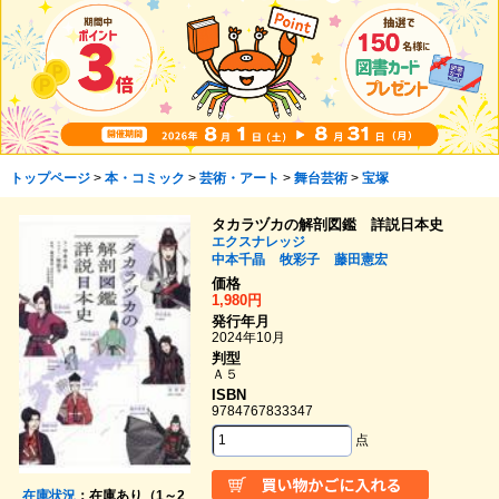
トップページ
>
本・コミック
>
芸術・アート
>
舞台芸術
>
宝塚
タカラヅカの解剖図鑑 詳説日本史
エクスナレッジ
中本千晶
牧彩子
藤田憲宏
価格
1,980円
発行年月
2024年10月
判型
Ａ５
ISBN
9784767833347
点
在庫状況
：在庫あり（1～2