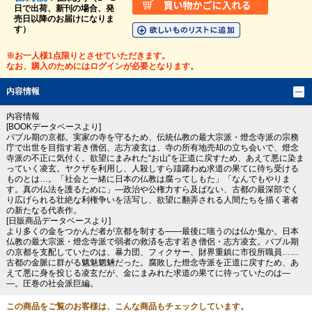
日で出荷、新刊の場合、発
売日以降のお届けになりま
す）
※お一人様1点限りとさせていただきます。
なお、購入のためにはログインが必要となります。
内容情報
内容情報
[BOOKデータベースより]
バブル期の京都。実家の寺を守るため、伝統仏教の最大宗派・燈念寺派の宗務
庁で出世を目指す若き僧侶、志方凌玄は、寺の所有地売却の立ち会いで、燈念
寺派の不正に気付く。欲望にまみれた“お山”を正道に戻すため、あえて悪に染ま
っていく凌玄。ヤクザを利用し、人殺しすら躊躇わぬ求道の果てに待ち受ける
ものとは…。「社会と一緒に日本の仏教は腐ってしもた」「なんでもやりま
す。真の仏法を護るために」―政治や公権力すら及ばない、古都の最深部でく
り広げられる壮絶な利権争いを活写し、欲望に翻弄される人間たちを描く著者
の新たなる代表作。
[日販商品データベースより]
より多くの金をつかんだ者が京都を制する――最後に嗤うのは仏か鬼か。日本
仏教の最大宗派・燈念寺派で弱者の救済を志す若き僧侶・志方凌玄。バブル期
の京都を支配していたのは、暴力団、フィクサー、財界重鎮に市役所職員……
古都の金脈に群がる魑魅魍魎だった。腐敗した燈念寺派を正道に戻すため、あ
えて悪に身を投じる凌玄だが、金にまみれた求道の果てに待っていたのは―
―。圧巻の社会派巨編。
この商品をご覧のお客様は、こんな商品もチェックしています。