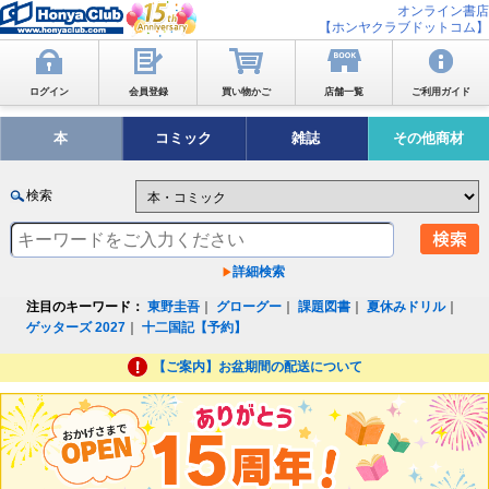
オンライン書店
【ホンヤクラブドットコム】
ログイン
会員登録
買い物かご
店舗一覧
ご利用ガイド
本
コミック
雑誌
その他商材
検索
詳細検索
注目のキーワード：
東野圭吾
｜
グローグー
｜
課題図書
｜
夏休みドリル
｜
ゲッターズ 2027
｜
十二国記【予約】
【ご案内】お盆期間の配送について