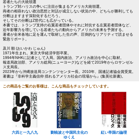
若者たちの大統領選
トランプ対ハリスの争いに注目が集まるアメリカ大統領選。
両者の相容れない政治思想と対話が成立しない状況の中、どちらが勝利しても
分断はますます深刻化するだろう。
そしてその分断はZ世代にも広がっている。
本書では、トランプ支持の右翼若者団体やそれに対抗する左翼若者団体など、
近年影響力を増している若者たちの動向からアメリカの未来を予測する。
著者が全米各地に足を運んで取材した生の声、圧倒的なリアリティで読ませる
緊急リポート。
及川 順 (おいかわ じゅん)
1971年生まれ。東京大学経済学部卒業。
1994年NHKに記者として入局。国内政治、アメリカ政治を中心に取材。
報道局政治部、アメリカ総局(ニューヨーク)などを経て2019年からロサンゼル
ス支局長。
2023年から沖縄放送局コンテンツセンター長。2010年、国連記者協会賞受賞。
著書は『非科学主義信仰 揺れるアメリカ社会の現場から』(集英社新書)。
この商品をご覧のお客様は、こんな商品もチェックしています。
六四と一九八九
劉暁波と中国民主化の
紅い帝国の論理
ゆくえ