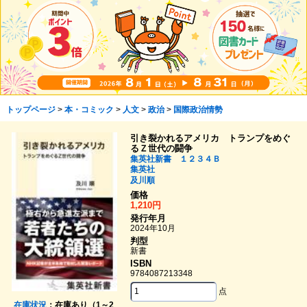
トップページ
>
本・コミック
>
人文
>
政治
>
国際政治情勢
引き裂かれるアメリカ トランプをめぐ
るＺ世代の闘争
集英社新書 １２３４Ｂ
集英社
及川順
価格
1,210円
発行年月
2024年10月
判型
新書
ISBN
9784087213348
点
在庫状況
：在庫あり（1～2