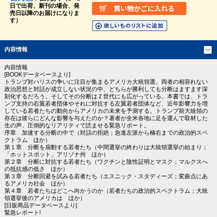
日で出荷、新刊の場合、発
売日以降のお届けになりま
す）
内容情報
内容情報
[BOOKデータベースより]
トランプ対ハリスの争いに注目が集まるアメリカ大統領選。両者の相容れない
政治思想と対話が成立しない状況の中、どちらが勝利しても分断はますます深
刻化するだろう。そしてその分断はＺ世代にも広がっている。本書では、トラ
ンプ支持の右翼若者団体やそれに対抗する左翼若者団体など、近年影響力を増
している若者たちの動向からアメリカの未来を予測する。トランプ前大統領の
存在は彼らにどんな影響を与えたのか？著者が全米各地に足を運んで取材した
生の声、圧倒的なリアリティで読ませる緊急リポート。
序章 加速する分断の中で（対話の拒絶；急進左派から極右までの政治的スペ
クトラム ほか）
第１章 分断を扇動する若者たち（中間選挙の終わりは大統領選挙の始まり；
「ホットスポット」アリゾナ州 ほか）
第２章 分断に対抗する若者たち（ワクチンと陰性証明とマスク；マルクスへ
の抵抗感の低さ ほか）
第３章 分断回避を試みる若者たち（エスニック・スタディーズ；変曲点にあ
るアメリカ社会 ほか）
第４章 若者たちはどこへ向かうのか（若者たちの政治的スペクトラム；大統
領選挙後のアメリカは ほか）
[日販商品データベースより]
緊急レポート!