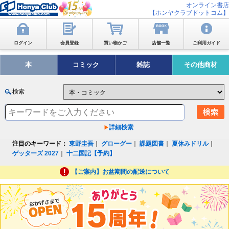
オンライン書店
【ホンヤクラブドットコム】
ログイン
会員登録
買い物かご
店舗一覧
ご利用ガイド
本
コミック
雑誌
その他商材
検索
詳細検索
注目のキーワード：
東野圭吾
｜
グローグー
｜
課題図書
｜
夏休みドリル
｜
ゲッターズ 2027
｜
十二国記【予約】
【ご案内】お盆期間の配送について