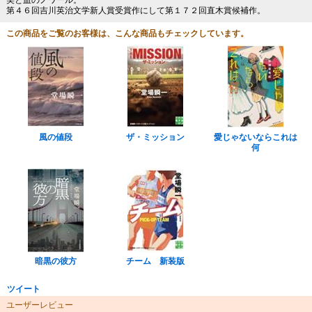
美と血のノワール。
第４６回吉川英治文学新人賞受賞作にして第１７２回直木賞候補作。
この商品をご覧のお客様は、こんな商品もチェックしています。
風の値段
ザ・ミッション
愛じゃないならこれは
何
暗黒の彼方
チーム 新装版
ツイート
ユーザーレビュー