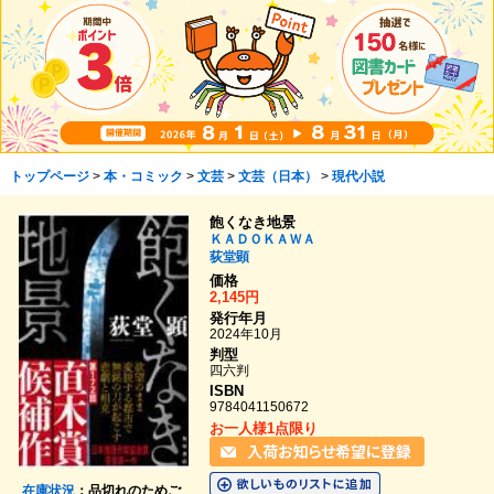
トップページ
>
本・コミック
>
文芸
>
文芸（日本）
>
現代小説
飽くなき地景
ＫＡＤＯＫＡＷＡ
荻堂顕
価格
2,145円
発行年月
2024年10月
判型
四六判
ISBN
9784041150672
お一人様1点限り
在庫状況
：品切れのためご