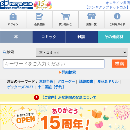
オンライン書店
【ホンヤクラブドットコム】
ログイン
会員登録
買い物かご
店舗一覧
ご利用ガイド
本
コミック
雑誌
その他商材
検索
詳細検索
注目のキーワード：
東野圭吾
｜
グローグー
｜
課題図書
｜
夏休みドリル
｜
ゲッターズ 2027
｜
十二国記【予約】
【ご案内】お盆期間の配送について