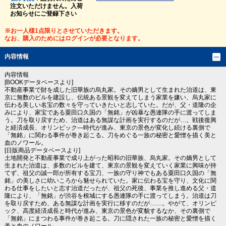
注文いただけません。入荷
お知らせにご登録下さい
※お一人様1点限りとさせていただきます。
なお、購入のためにはログインが必要となります。
内容情報
内容情報
[BOOKデータベースより]
不動産事業で財を成した旧華族の烏丸家。その嫡男として生まれた治道は、東
京に無数のビルを建設し、伝統ある景観を変えてしまう家業を嫌い、烏丸家に
伝わる美しい名宝の数々を守っていきたいと志していた。だが、父・道隆の企
みにより、家宝である粟田口久国の「無銘」が凶暴な愚連隊の手に渡ってしま
う。刀を取り戻すため、治道はある無謀な計画を実行するのだが…。戦後復興
と経済成長、オリンピック―時代が進み、東京の景色が変化し続ける裏側で
「無銘」に関わる事件が巻き起こる。刀をめぐる一族の秘密と愛憎を描く美と
血のノワール。
[日販商品データベースより]
土地開発と不動産事業で成り上がった昭和の旧華族、烏丸家。その嫡男として
生まれた治道は、多数のビルを建て、東京の景観を変えていく家業に興味が持
てず、祖父の誠一郎が所有する宝刀、一族の守り神でもある粟田口久国の「無
銘」の美しさに幼いころから魅せられていた。家に伝わる宝を守り、文化に関
わる仕事をしたいと志す治道だったが、祖父の死後、事業を推し進める父・道
隆により、「無銘」が渋谷を根城にする愚連隊の手に渡ってしまう。治道は刀
を取り戻すため、ある無謀な計画を実行に移すのだが……。やがて、オリンピ
ック、高度経済成長と時代が進み、東京の景色が変貌するなか、その裏側で
「無銘」にまつわる事件が巻き起こる。刀に隠された一族の秘密と愛憎を描く