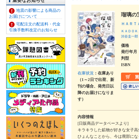
重要なお知らせ
地震の影響による商品の
瑠璃の
お届けについて
ＨＡＲＴ
宅配注文の配送料・代金
引換手数料改定のお知らせ
ＫＡＤＯＫ
渋谷圭一郎
価格
発行年月
判型
ISBN
在庫状況
：在庫あり
（1～2日で出荷、新
刊の場合、発売日以
降のお届けになりま
す）
内容情報
[日販商品データベースより]
キラキラした鉱物が好きな女子高
ひょんなことから、今は廃部にな