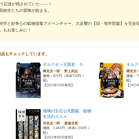
いう記述が残されていた――！
高校生たちの冒険が始まる。
科学と好奇心の鉱物採集アドベンチャー、大反響の【旧・地学部篇】を完全収
」もお楽しみに！
商品もチェックしています。
オルクセン王国史 ５
オルク
樽見京一郎 野上武志
樽見京
＋
価格：825円（本体750円＋
価格：7
税）
税）
【2025年10月発売】
【202
瑠璃の宝石公式図鑑 鉱物
生活のススメ
＋
渋谷圭一郎 渡邉克晃
価格：1,485円（本体1,350円＋
税）
【2025年09月発売】