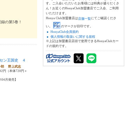
す。ご入会いただいたお客様には特典が盛りだくさ
ん！お近くのHonyaClub加盟書店でご入会、ご利用
いただけます。
Honya Club加盟書店は
にてご確認くださ
店舗一覧
録の第5巻！
い。
のマークが目印です。
HonyaClub会員規約
個人情報の取扱いに関する規程
※上記は加盟書店店頭で使用できるHonyaClubカー
ドの規約です。
セン王国史 ４
一郎 野上武志
92円（本体720円＋
5年04月発売】