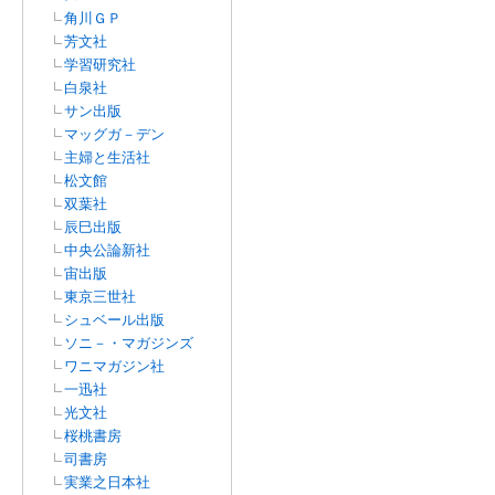
角川ＧＰ
芳文社
学習研究社
白泉社
サン出版
マッグガ－デン
主婦と生活社
松文館
双葉社
辰巳出版
中央公論新社
宙出版
東京三世社
シュベール出版
ソニ－・マガジンズ
ワニマガジン社
一迅社
光文社
桜桃書房
司書房
実業之日本社