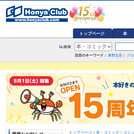
オンライン書店【ホンヤクラブ】はお好きな本屋での受け取りで送料無料！新刊予約・通販も。本（書籍）、雑誌、漫
トップページ
本
注目のキーワード：
東野圭吾
｜
グロ
トップページ
>
本・コミック
>
コミ