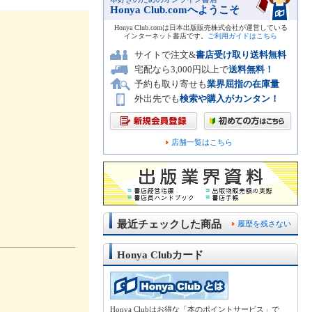
Honya Club.comへようこそ
Honya Club.comは日本出版販売株式会社が運営している
インターネット書店です。
ご利用ガイドはこちら
サイトで注文&
書店受け取り送料無料
宅配なら3,000円以上で
送料無料！
予約も取り寄せも
業界屈指の在庫量
外出先でも
検索や購入がカンタン！
店舗一覧はこちら
最近チェックした商品
履歴を残さない
Honya Clubカード
Honya Clubはお得な「本のポイントサービス」で