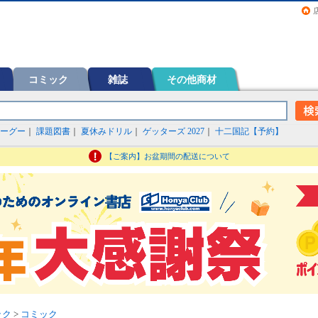
画（コミック）など在庫も充実
コミック
雑誌
その他商材
ーグー
｜
課題図書
｜
夏休みドリル
｜
ゲッターズ 2027
｜
十二国記【予約】
【ご案内】お盆期間の配送について
ック
>
コミック