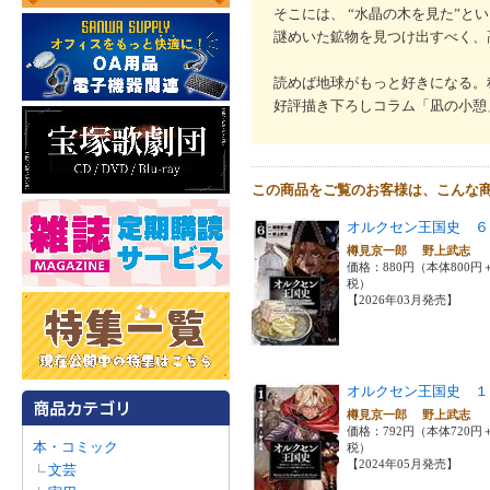
そこには、 “水晶の木を見た”と
謎めいた鉱物を見つけ出すべく、
読めば地球がもっと好きになる。
好評描き下ろしコラム「凪の小憩
この商品をご覧のお客様は、こんな
オルクセン王国史 ６
樽見京一郎 野上武志
価格：880円（本体800円
税）
【2026年03月発売】
オルクセン王国史 １
樽見京一郎 野上武志
価格：792円（本体720円
本・コミック
税）
【2024年05月発売】
文芸