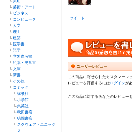
実用
芸術・アート
ビジネス
ツイート
コンピュータ
人文
理工
建築
医学書
語学
学習参考書
絵本・児童書
ユーザーレビュー
文庫
新書
この商品に寄せられたカスタマーレ
その他
レビューを評価するには
ログイン
が
コミック
講談社
この商品に対するあなたのレビュー
小学館
集英社
秋田書店
徳間書店
スクウェア・エニック
ス