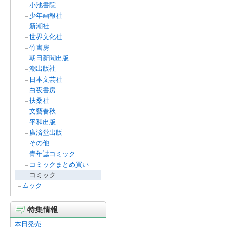
小池書院
少年画報社
新潮社
世界文化社
竹書房
朝日新聞出版
潮出版社
日本文芸社
白夜書房
扶桑社
文藝春秋
平和出版
廣済堂出版
その他
青年誌コミック
コミックまとめ買い
コミック
ムック
特集情報
本日発売