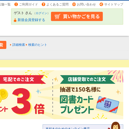
店舗一覧
ご利用ガイド
よくあるご質問
お問い合わせ
サイトマップ
ゲスト さん
（
ログイン
）
新規会員登録する
詳細検索
検索のヒント
本好きのためのオンライン書店