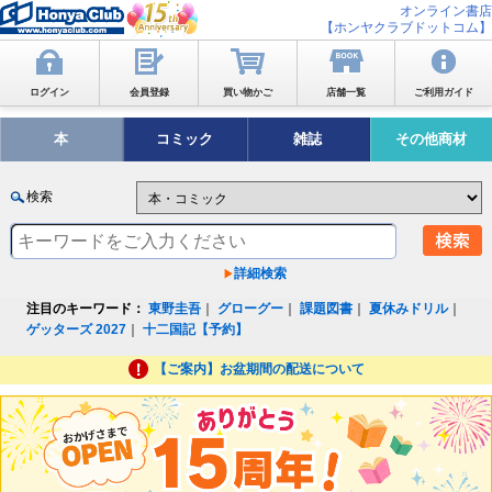
オンライン書店
【ホンヤクラブドットコム】
ログイン
会員登録
買い物かご
店舗一覧
ご利用ガイド
本
コミック
雑誌
その他商材
検索
詳細検索
注目のキーワード：
東野圭吾
｜
グローグー
｜
課題図書
｜
夏休みドリル
｜
ゲッターズ 2027
｜
十二国記【予約】
【ご案内】お盆期間の配送について