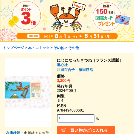
トップページ
>
本・コミック
>
その他
>
その他
にじになったきつね［フランス語版］
童心社
川田百合子
藤田勝治
価格
3,300円
発行年月
2024年06月
判型
Ｂ４
ISBN
9784494080601
点
在庫状況
：出版社よりお取