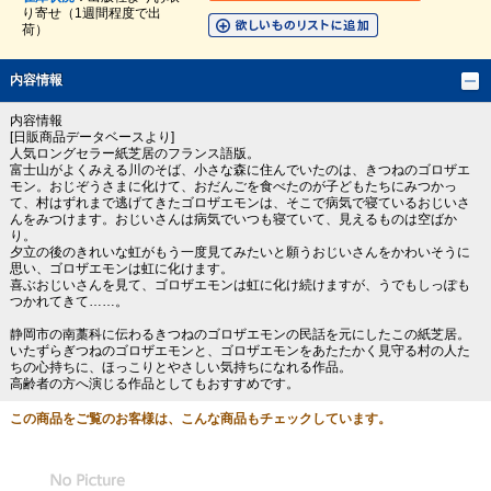
り寄せ（1週間程度で出
荷）
内容情報
内容情報
[日販商品データベースより]
人気ロングセラー紙芝居のフランス語版。
富士山がよくみえる川のそば、小さな森に住んでいたのは、きつねのゴロザエ
モン。おじぞうさまに化けて、おだんごを食べたのが子どもたちにみつかっ
て、村はずれまで逃げてきたゴロザエモンは、そこで病気で寝ているおじいさ
んをみつけます。おじいさんは病気でいつも寝ていて、見えるものは空ばか
り。
夕立の後のきれいな虹がもう一度見てみたいと願うおじいさんをかわいそうに
思い、ゴロザエモンは虹に化けます。
喜ぶおじいさんを見て、ゴロザエモンは虹に化け続けますが、うでもしっぽも
つかれてきて……。
静岡市の南藁科に伝わるきつねのゴロザエモンの民話を元にしたこの紙芝居。
いたずらぎつねのゴロザエモンと、ゴロザエモンをあたたかく見守る村の人た
ちの心持ちに、ほっこりとやさしい気持ちになれる作品。
高齢者の方へ演じる作品としてもおすすめです。
この商品をご覧のお客様は、こんな商品もチェックしています。