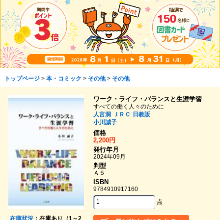
トップページ
>
本・コミック
>
その他
>
その他
ワーク・ライフ・バランスと生涯学習
すべての働く人々のために
人言洞
ＪＲＣ
日教販
小川誠子
価格
2,200円
発行年月
2024年09月
判型
Ａ５
ISBN
9784910917160
点
在庫状況
：在庫あり（1～2