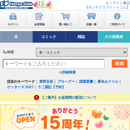
オンライン書店
【ホンヤクラブドットコム】
ログイン
会員登録
買い物かご
店舗一覧
ご利用ガイド
本
コミック
雑誌
その他商材
検索
詳細検索
注目のキーワード：
東野圭吾
｜
グローグー
｜
課題図書
｜
夏休みドリル
｜
ゲッターズ 2027
｜
十二国記【予約】
【ご案内】お盆期間の配送について