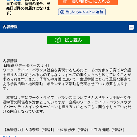
日で出荷、新刊の場合、発
売日以降のお届けになりま
す）
内容情報
内容情報
[日販商品データベースより]
ワーク・ライフ・バランス社会を実現するためには，その対象を子育てや介護
を担う人に限定されるものではなく，すべての働く人々へと広げていくことが
求められます。また，子育てや介護に加えて，生涯学習にとって重要な要素で
ある学習活動・地域活動・ボランティア活動を充実させていく必要もありま
す。
本書は，主にワーク・ライフ・バランスについて学ぶ大学生・大学院生や生
涯学習の関係者を対象としていますが，企業のワーク・ライフ・バランスやダ
イバーシティ＆インクルージョンを担う方々にとっても，関心をもっていただ
ける内容となっています。
【執筆協力】大原奈緒（補論1）・佐藤 歩美（補論）・寺西 知也（補論3）