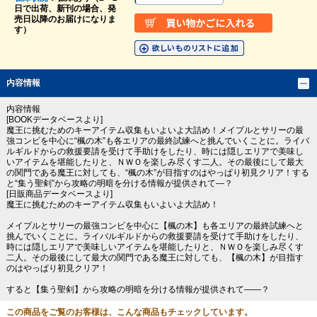
日で出荷、新刊の場合、発
売日以降のお届けになりま
す）
内容情報
内容情報
[BOOKデータベースより]
魔王に挑むためのキーアイテム収集もいよいよ大詰め！メイプルとサリーの最
強コンビを中心に“楓の木”も各エリアの最終試練へと挑んでいくことに。ライバ
ルギルドからの救援要請を受けて手助けをしたり、時には隠しエリアで美味し
いアイテムを堪能したりと、ＮＷＯを楽しみ尽くす二人。その最後にして最大
の関門である魔王に対しても、“楓の木”が目指すのはやっぱり初見クリア！する
と“集う聖剣”から攻略の明暗を分ける情報が提供されて―？
[日販商品データベースより]
魔王に挑むためのキーアイテム収集もいよいよ大詰め！
メイプルとサリーの最強コンビを中心に【楓の木】も各エリアの最終試練へと
挑んでいくことに。ライバルギルドからの救援要請を受けて手助けをしたり、
時には隠しエリアで美味しいアイテムを堪能したりと、ＮＷＯを楽しみ尽くす
二人。その最後にして最大の関門である魔王に対しても、【楓の木】が目指す
のはやっぱり初見クリア！
すると【集う聖剣】から攻略の明暗を分ける情報が提供されて――？
この商品をご覧のお客様は、こんな商品もチェックしています。