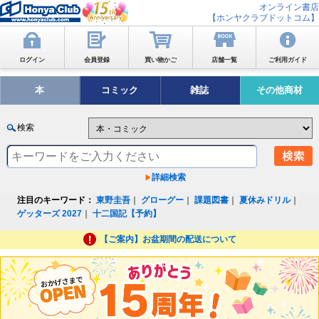
オンライン書店
【ホンヤクラブドットコム】
ログイン
会員登録
買い物かご
店舗一覧
ご利用ガイド
本
コミック
雑誌
その他商材
検索
詳細検索
注目のキーワード：
東野圭吾
｜
グローグー
｜
課題図書
｜
夏休みドリル
｜
ゲッターズ 2027
｜
十二国記【予約】
【ご案内】お盆期間の配送について