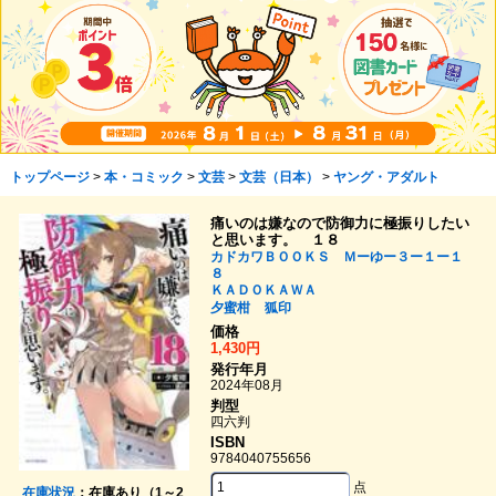
トップページ
>
本・コミック
>
文芸
>
文芸（日本）
>
ヤング・アダルト
痛いのは嫌なので防御力に極振りしたい
と思います。 １８
カドカワＢＯＯＫＳ Ｍーゆー３ー１ー１
８
ＫＡＤＯＫＡＷＡ
夕蜜柑
狐印
価格
1,430円
発行年月
2024年08月
判型
四六判
ISBN
9784040755656
点
在庫状況
：在庫あり（1～2