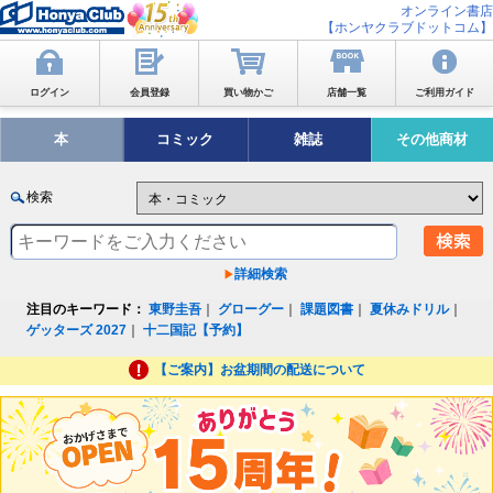
オンライン書店
【ホンヤクラブドットコム】
ログイン
会員登録
買い物かご
店舗一覧
ご利用ガイド
本
コミック
雑誌
その他商材
検索
詳細検索
注目のキーワード：
東野圭吾
｜
グローグー
｜
課題図書
｜
夏休みドリル
｜
ゲッターズ 2027
｜
十二国記【予約】
【ご案内】お盆期間の配送について