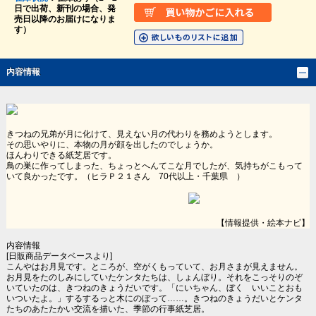
日で出荷、新刊の場合、発
売日以降のお届けになりま
す）
内容情報
きつねの兄弟が月に化けて、見えない月の代わりを務めようとします。
その思いやりに、本物の月が顔を出したのでしょうか。
ほんわりできる紙芝居です。
鳥の巣に作ってしまった、ちょっとへんてこな月でしたが、気持ちがこもって
いて良かったです。（ヒラＰ２１さん 70代以上・千葉県 ）
【情報提供・絵本ナビ】
内容情報
[日販商品データベースより]
こんやはお月見です。ところが、空がくもっていて、お月さまが見えません。
お月見をたのしみにしていたケンタたちは、しょんぼり。それをこっそりのぞ
いていたのは、きつねのきょうだいです。「にいちゃん、ぼく いいことおも
いついたよ。」するするっと木にのぼって……。きつねのきょうだいとケンタ
たちのあたたかい交流を描いた、季節の行事紙芝居。