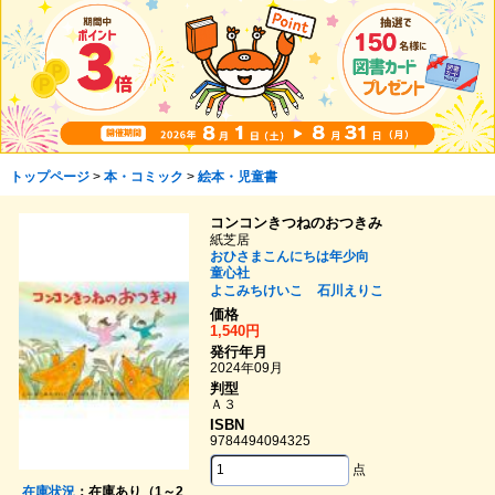
トップページ
>
本・コミック
>
絵本・児童書
コンコンきつねのおつきみ
紙芝居
おひさまこんにちは年少向
童心社
よこみちけいこ
石川えりこ
価格
1,540円
発行年月
2024年09月
判型
Ａ３
ISBN
9784494094325
点
在庫状況
：在庫あり（1～2