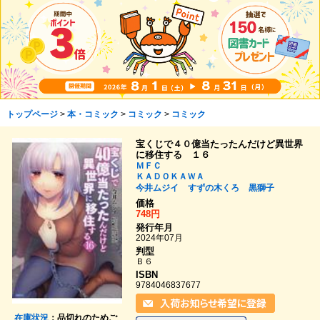
トップページ
>
本・コミック
>
コミック
>
コミック
宝くじで４０億当たったんだけど異世界
に移住する １６
ＭＦＣ
ＫＡＤＯＫＡＷＡ
今井ムジイ
すずの木くろ
黒獅子
価格
748円
発行年月
2024年07月
判型
Ｂ６
ISBN
9784046837677
在庫状況
：品切れのためご