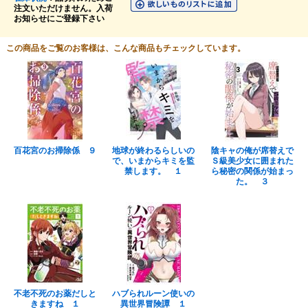
注文いただけません。入荷
お知らせにご登録下さい
この商品をご覧のお客様は、こんな商品もチェックしています。
百花宮のお掃除係 ９
地球が終わるらしいの
陰キャの俺が席替えで
で、いまからキミを監
Ｓ級美少女に囲まれた
禁します。 １
ら秘密の関係が始まっ
た。 ３
不老不死のお薬だしと
ハブられルーン使いの
きますね １
異世界冒険譚 １