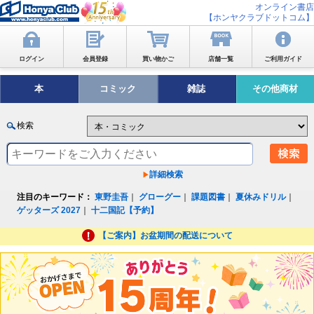
オンライン書店
【ホンヤクラブドットコム】
ログイン
会員登録
買い物かご
店舗一覧
ご利用ガイド
本
コミック
雑誌
その他商材
検索
詳細検索
注目のキーワード：
東野圭吾
｜
グローグー
｜
課題図書
｜
夏休みドリル
｜
ゲッターズ 2027
｜
十二国記【予約】
【ご案内】お盆期間の配送について