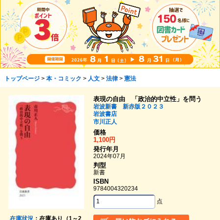
トップページ
>
本・コミック
>
人文
>
法律
>
憲法
表現の自由 「政治的中立性」を問う
岩波新書 新赤版２０２３
岩波書店
市川正人
価格
1,100円
発行年月
2024年07月
判型
新書
ISBN
9784004320234
点
在庫状況
：在庫あり（1～2