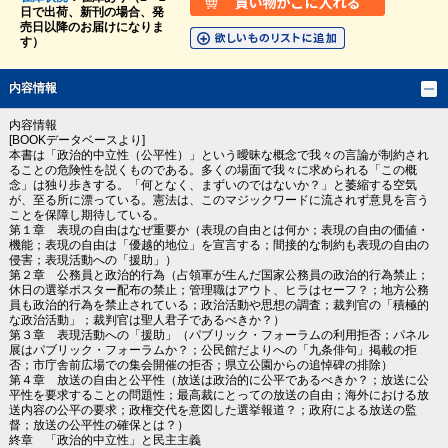
日で出荷、新刊の場合、発
売日以降のお届けになりま
す）
内容情報
内容情報
[BOOKデータベースより]
本書は「政治的中立性（公平性）」という曖昧な概念で我々の言論が制約され
ることの危険性を説くものである。多くの場面で我々に求められる「この概
念」は独り歩きする。「何となく、まずいのではないか？」と萎縮する空気
が、至る所に漂っている。憲法は、このマジックワードに流されず意見を言う
ことを保障し期待している。
第１章 表現の自由はなぜ重要か（表現の自由とは何か；表現の自由の価値・
機能；表現の自由は「優越的地位」を宣言する；間接的な制約も表現の自由の
侵害；表現活動への「援助」）
第２章 公務員と政治的行為（占領軍が生んだ国家公務員の政治的行為禁止；
休日の選挙ポスター配布の禁止；管理職はアウト、ヒラはセーフ？；地方公務
員も政治的行為を禁止されている；政治活動や思想の調査；裁判官の「積極的
な政治活動」；裁判官は聖人君子であるべきか？）
第３章 表現活動への「援助」（パブリック・フォーラムの利用拒否；パネル
展はパブリック・フォーラムか？；公民館だよりへの「九条俳句」掲載の拒
否；市庁舎前広場での集会開催の拒否；県立公園からの追悼碑の排除）
第４章 放送の自由と公平性（放送は政治的に公平であるべきか？；放送に公
平性を要求することの問題性；最高裁にとっての放送の自由；海外における放
送内容の公平の要求；政権交代を意図した選挙報道？；政府による放送の監
督；放送の公平性の確保とは？）
終章 「政治的中立性」と民主主義