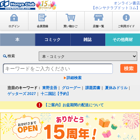
オンライン書店
【ホンヤクラブドットコム】
ログイン
会員登録
買い物かご
店舗一覧
ご利用ガイド
本
コミック
雑誌
その他商材
検索
詳細検索
注目のキーワード：
東野圭吾
｜
グローグー
｜
課題図書
｜
夏休みドリル
｜
ゲッターズ 2027
｜
十二国記【予約】
【ご案内】お盆期間の配送について