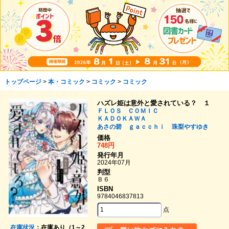
トップページ
>
本・コミック
>
コミック
>
コミック
ハズレ姫は意外と愛されている？ １
ＦＬＯＳ ＣＯＭＩＣ
ＫＡＤＯＫＡＷＡ
あさの碧
ｇａｃｃｈｉ
珠梨やすゆき
価格
748円
発行年月
2024年07月
判型
Ｂ６
ISBN
9784046837813
点
在庫状況
：在庫あり（1～2