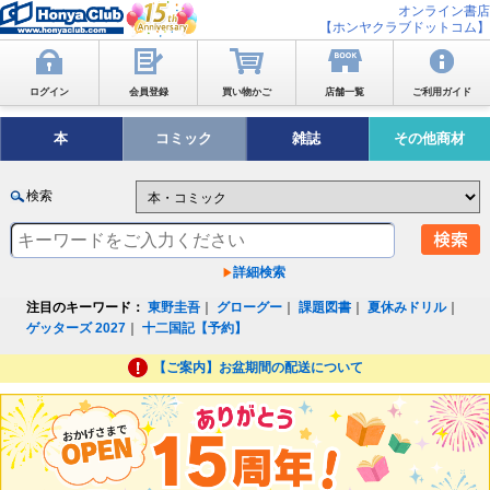
オンライン書店
【ホンヤクラブドットコム】
ログイン
会員登録
買い物かご
店舗一覧
ご利用ガイド
本
コミック
雑誌
その他商材
検索
詳細検索
注目のキーワード：
東野圭吾
｜
グローグー
｜
課題図書
｜
夏休みドリル
｜
ゲッターズ 2027
｜
十二国記【予約】
【ご案内】お盆期間の配送について