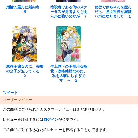
指輪の選んだ婚約者
暗殺者である俺のステ
秘密で赤ちゃんを産ん
８
ータスが勇者よりも明
だら、強引社長が溺愛
らかに強いのだが ７
パパになりました １
悪評令嬢なのに、美貌
年上陛下の不器用な寵
の公子が迫ってくる
愛～政略結婚なのに、
２
私を大事にしすぎで
す！～ ２
ツイート
ユーザーレビュー
この商品に寄せられたカスタマーレビューはまだありません。
レビューを評価するには
ログイン
が必要です。
この商品に対するあなたのレビューを投稿することができます。