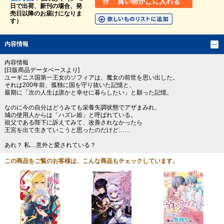
日で出荷、新刊の場合、発
売日以降のお届けになりま
す）
内容情報
内容情報
[日販商品データベースより]
ユーギニス国第一王女のソフィアは、魔女の前世を思い出した。
それは200年前、孤独に国を守り抜いた記憶と、
最期に「次の人生は誰かと幸せに暮らしたい」と願った記憶。
なのに今の自分はどうみても栄養失調状態でアザまみれ、
城の使用人からは「ハズレ姫」と呼ばれている。
祖父である陛下に訴えてみて、改善されなかったら
王宮を出て生きていこうと思ったのだけど……
あれ？ 私…意外と愛されている？
この商品をご覧のお客様は、こんな商品もチェックしています。