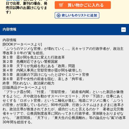
日で出荷、新刊の場合、発
売日以降のお届けになりま
す）
内容情報
内容情報
[BOOKデータベースより]
「ふつうのマジメな官僚」が壊れていく…。元キャリアの行政学者が、政治主
導改革３０年の“嵐”を総括。
第１章 霞が関を焦土に変えた行政改革
第２章 危機対応できない警察国家
第３章 天下りが先細る先にある「政商」問題
第４章 内閣人事局と官邸官僚が霞が関を破壊した
第５章 政治家の下請けになったとぼやくエリート官僚
第６章 若手や女性の前途を阻む、哀しき「拘牢省」
終章 問われない、政治家の能力
[日販商品データベースより]
「ブラック霞が関」「忖度」「官邸官僚」「経産省内閣」といった新語が象徴
するように、片や政治を動かすスーパーエリート、片や「下請け」仕事にあく
せくする「ロボット官僚」という二極化が進む。地道にマジメに働く「ふつう
の官僚」が没落しているのだ。90年代以降、行政システムはさまざまに改革さ
れ、政治主導が推進されてきたが、成功だったと言えるのか？ 著者は元労働
省キャリアで、公務員制度改革に関わってきた行政学者。実体験をおりまぜな
がら、「政官関係」「天下り」「東大生の公務員離れ」等の論点から“嵐”の改革
30年間を総括する。