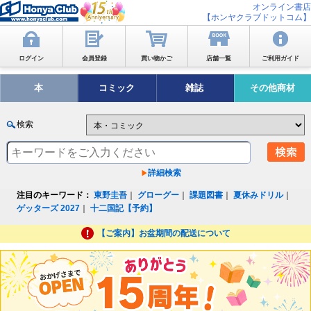
オンライン書店
【ホンヤクラブドットコム】
ログイン
会員登録
買い物かご
店舗一覧
ご利用ガイド
本
コミック
雑誌
その他商材
検索
詳細検索
注目のキーワード：
東野圭吾
｜
グローグー
｜
課題図書
｜
夏休みドリル
｜
ゲッターズ 2027
｜
十二国記【予約】
【ご案内】お盆期間の配送について