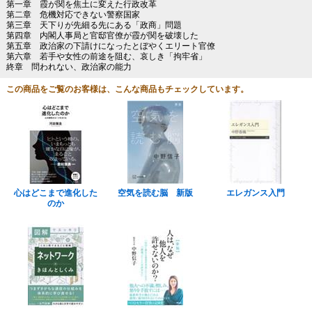
第一章 霞が関を焦土に変えた行政改革
第二章 危機対応できない警察国家
第三章 天下りが先細る先にある「政商」問題
第四章 内閣人事局と官邸官僚が霞が関を破壊した
第五章 政治家の下請けになったとぼやくエリート官僚
第六章 若手や女性の前途を阻む、哀しき「拘牢省」
終章 問われない、政治家の能力
この商品をご覧のお客様は、こんな商品もチェックしています。
心はどこまで進化した
空気を読む脳 新版
エレガンス入門
のか