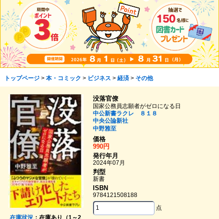
トップページ
>
本・コミック
>
ビジネス
>
経済
>
その他
没落官僚
国家公務員志願者がゼロになる日
中公新書ラクレ ８１８
中央公論新社
中野雅至
価格
990円
発行年月
2024年07月
判型
新書
ISBN
9784121508188
点
在庫状況
：在庫あり（1～2