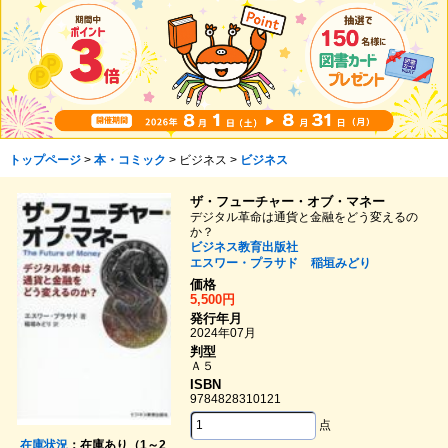
トップページ
>
本・コミック
> ビジネス >
ビジネス
ザ・フューチャー・オブ・マネー
デジタル革命は通貨と金融をどう変えるの
か？
ビジネス教育出版社
エスワー・プラサド
稲垣みどり
価格
5,500円
発行年月
2024年07月
判型
Ａ５
ISBN
9784828310121
点
在庫状況
：在庫あり（1～2