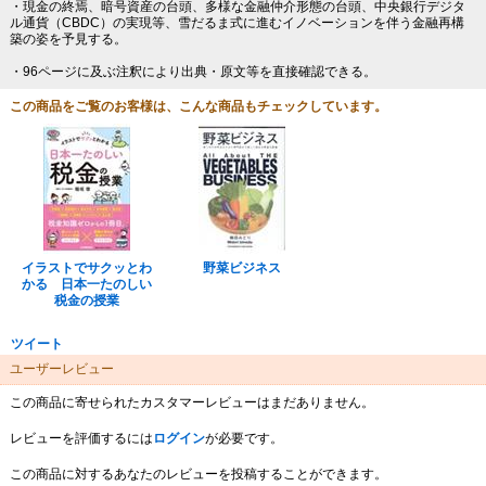
・現金の終焉、暗号資産の台頭、多様な金融仲介形態の台頭、中央銀行デジタ
ル通貨（CBDC）の実現等、雪だるま式に進むイノベーションを伴う金融再構
築の姿を予見する。
・96ページに及ぶ注釈により出典・原文等を直接確認できる。
この商品をご覧のお客様は、こんな商品もチェックしています。
イラストでサクッとわ
野菜ビジネス
かる 日本一たのしい
税金の授業
ツイート
ユーザーレビュー
この商品に寄せられたカスタマーレビューはまだありません。
レビューを評価するには
ログイン
が必要です。
この商品に対するあなたのレビューを投稿することができます。