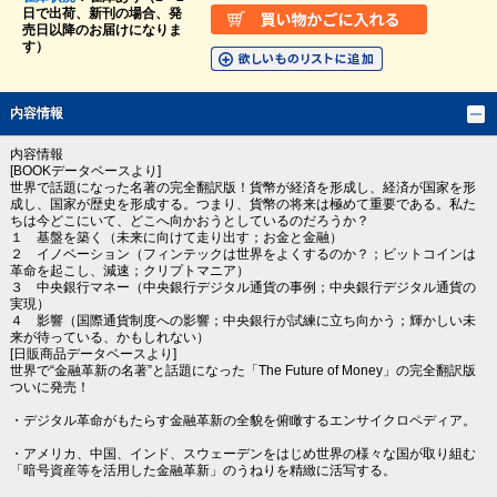
日で出荷、新刊の場合、発
売日以降のお届けになりま
す）
内容情報
内容情報
[BOOKデータベースより]
世界で話題になった名著の完全翻訳版！貨幣が経済を形成し、経済が国家を形
成し、国家が歴史を形成する。つまり、貨幣の将来は極めて重要である。私た
ちは今どこにいて、どこへ向かおうとしているのだろうか？
１ 基盤を築く（未来に向けて走り出す；お金と金融）
２ イノベーション（フィンテックは世界をよくするのか？；ビットコインは
革命を起こし、減速；クリプトマニア）
３ 中央銀行マネー（中央銀行デジタル通貨の事例；中央銀行デジタル通貨の
実現）
４ 影響（国際通貨制度への影響；中央銀行が試練に立ち向かう；輝かしい未
来が待っている、かもしれない）
[日販商品データベースより]
世界で“金融革新の名著”と話題になった「The Future of Money」の完全翻訳版
ついに発売！
・デジタル革命がもたらす金融革新の全貌を俯瞰するエンサイクロペディア。
・アメリカ、中国、インド、スウェーデンをはじめ世界の様々な国が取り組む
「暗号資産等を活用した金融革新」のうねりを精緻に活写する。