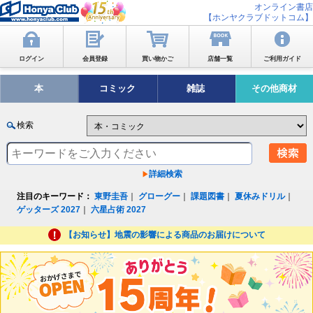
オンライン書店
【ホンヤクラブドットコム】
ログイン
会員登録
買い物かご
店舗一覧
ご利用ガイド
本
コミック
雑誌
その他商材
検索
詳細検索
注目のキーワード：
東野圭吾
｜
グローグー
｜
課題図書
｜
夏休みドリル
｜
ゲッターズ 2027
｜
六星占術 2027
【お知らせ】地震の影響による商品のお届けについて