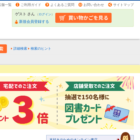
店舗一覧
ご利用ガイド
よくあるご質問
お問い合わせ
サイトマップ
ゲスト さん
（
ログイン
）
新規会員登録する
詳細検索
検索のヒント
本好きのためのオンライン書店