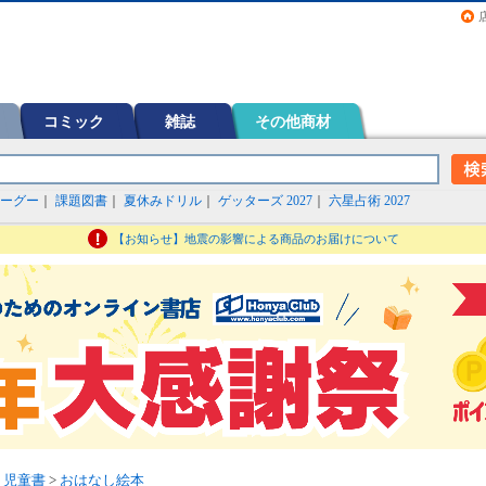
画（コミック）など在庫も充実
コミック
雑誌
その他商材
ーグー
｜
課題図書
｜
夏休みドリル
｜
ゲッターズ 2027
｜
六星占術 2027
【お知らせ】地震の影響による商品のお届けについて
・児童書
>
おはなし絵本