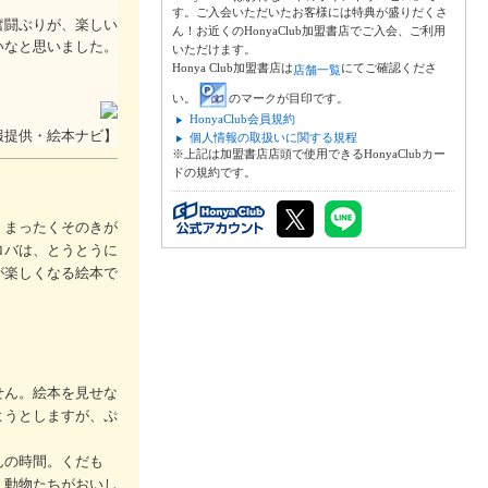
す。ご入会いただいたお客様には特典が盛りだくさ
奮闘ぶりが、楽しい
ん！お近くのHonyaClub加盟書店でご入会、ご利用
いなと思いました。
いただけます。
Honya Club加盟書店は
にてご確認くださ
店舗一覧
い。
のマークが目印です。
HonyaClub会員規約
報提供・絵本ナビ】
個人情報の取扱いに関する規程
※上記は加盟書店店頭で使用できるHonyaClubカー
ドの規約です。
、まったくそのきが
ロバは、とうとうに
が楽しくなる絵本で
せん。絵本を見せな
ようとしますが、ぷ
んの時間。くだも
、動物たちがおいし