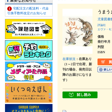
重要なお知らせ
宅配注文の配送料・代金
うまう
引換手数料改定のお知らせ
児童図書
評論社
エヴァ・モ
価格
発行年月
判型
ISBN
在庫状況
：在庫あり
（1～2日で出荷、新
刊の場合、発売日以
降のお届けになりま
す）