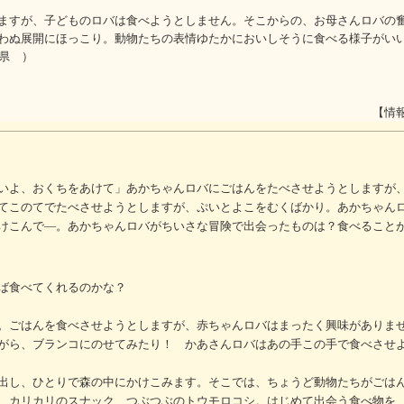
ますが、子どものロバは食べようとしません。そこからの、お母さんロバの
わぬ展開にほっこり。動物たちの表情ゆたかにおいしそうに食べる様子がい
県 ）
【情
いよ、おくちをあけて」あかちゃんロバにごはんをたべさせようとしますが
てこのてでたべさせようとしますが、ぷいとよこをむくばかり。あかちゃん
けこんで―。あかちゃんロバがちいさな冒険で出会ったものは？食べること
ば食べてくれるのかな？
。ごはんを食べさせようとしますが、赤ちゃんロバはまったく興味がありま
がら、ブランコにのせてみたり！ かあさんロバはあの手この手で食べさせ
出し、ひとりで森の中にかけこみます。そこでは、ちょうど動物たちがごは
、カリカリのスナック、つぶつぶのトウモロコシ。はじめて出会う食べ物を