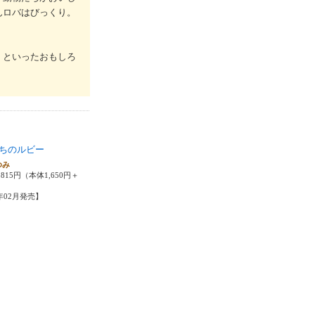
んロバはびっくり。
」といったおもしろ
ちのルビー
ゆみ
815円（本体1,650円＋
6年02月発売】