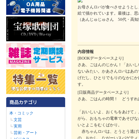
お母さんロバが食べさせようとし
絵で描かれています。最後は、思
（あんじゅじゅさん 50代・高知
内容情報
[BOOKデータベースより]
さあ、ごはんのじかん！「おいし
ないみたい。かあさんロバはあの
げだし、ひとりでもりのなかにか
す。
[日販商品データベースより]
さあ、ごはんの時間！ どうすれ
「おいしいよ、おくちをあけて」
本・コミック
がら、おもちゃの電車であそびな
文芸
いとよこをむくばかり。
実用
赤ちゃんロバは、とうとう逃げ
芸術・アート
の、おかし、ながーいスパゲティ