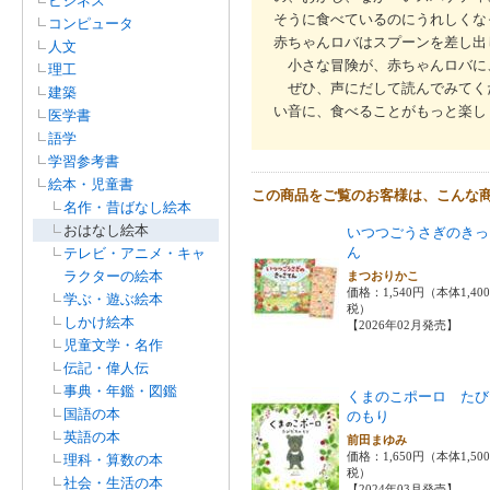
ビジネス
そうに食べているのにうれしくな
コンピュータ
赤ちゃんロバはスプーンを差し出
人文
小さな冒険が、赤ちゃんロバに
理工
ぜひ、声にだして読んでみてく
建築
い音に、食べることがもっと楽し
医学書
語学
学習参考書
絵本・児童書
この商品をご覧のお客様は、こんな
名作・昔ばなし絵本
おはなし絵本
いつつごうさぎのきっ
ん
テレビ・アニメ・キャ
ラクターの絵本
まつおりかこ
価格：1,540円（本体1,40
学ぶ・遊ぶ絵本
税）
しかけ絵本
【2026年02月発売】
児童文学・名作
伝記・偉人伝
事典・年鑑・図鑑
くまのこポーロ たび
国語の本
のもり
英語の本
前田まゆみ
価格：1,650円（本体1,50
理科・算数の本
税）
社会・生活の本
【2024年03月発売】