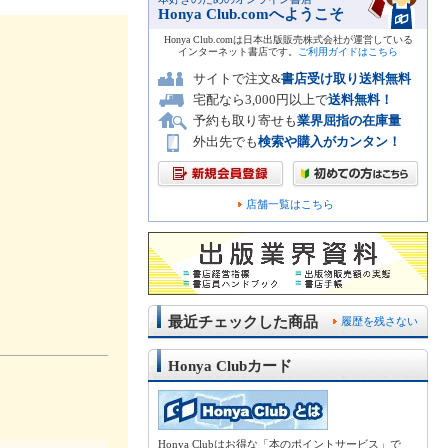
Honya Club.comへようこそ
Honya Club.comは日本出版販売株式会社が運営している
インターネット書店です。
ご利用ガイドはこちら
サイトで注文&
書店受け取り送料無料
宅配なら3,000円以上で
送料無料！
予約も取り寄せも
業界屈指の在庫量
外出先でも
検索や購入がカンタン！
店舗一覧はこちら
最近チェックした商品
履歴を残さない
Honya Clubカード
Honya Clubはお得な「本のポイントサービス」で