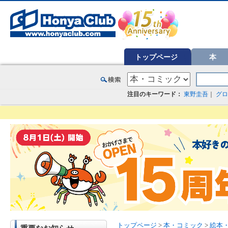
オンライン書店【ホンヤクラブ】はお好きな本屋での受け取りで送料無料！新刊予約・通販も。本（書籍）、雑誌、漫
トップページ
本
注目のキーワード：
東野圭吾
｜
グロ
トップページ
>
本・コミック
>
絵本