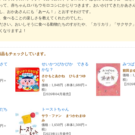
って、赤ちゃんロバもウモロコシにかじりつきます。おいかけてきたかあさ
し、おかあさんにも「あーん！」とおすそわけです。
、食べることの楽しさを教えてくれたのでした。
ださい。おいしそうに食べる動物たちのすがたや、「カリカリ」「サクサク
くなりますよ！
商品もチェックしています。
さて
せいかつぴかぴか できる
みつば
かな？
前田ま
価格：1,
さかもとあかね ひらまつゆ
税）
0円＋
り
【202
価格：1,848円（本体1,680円＋
税）
【2026年04月発売】
だち
トーストちゃん
サラ・ファン まつかわまゆ
み
価格：1,650円（本体1,500円＋
0円＋
税）
【2023年11月発売】