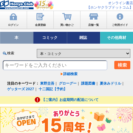
オンライン書店
【ホンヤクラブドットコム】
ログイン
会員登録
買い物かご
店舗一覧
ご利用ガイド
本
コミック
雑誌
その他商材
検索
詳細検索
注目のキーワード：
東野圭吾
｜
グローグー
｜
課題図書
｜
夏休みドリル
｜
ゲッターズ 2027
｜
十二国記【予約】
【ご案内】お盆期間の配送について