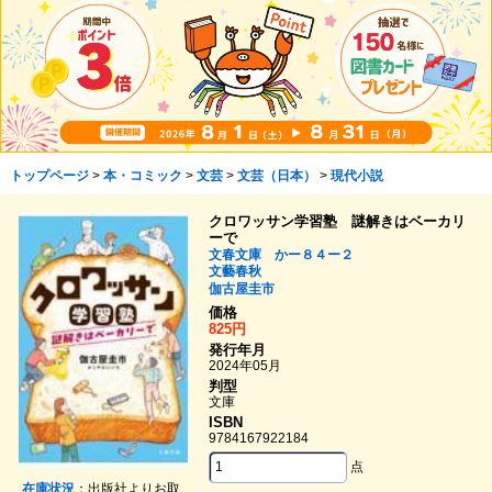
トップページ
>
本・コミック
>
文芸
>
文芸（日本）
>
現代小説
クロワッサン学習塾 謎解きはベーカリ
ーで
文春文庫 かー８４ー２
文藝春秋
伽古屋圭市
価格
825円
発行年月
2024年05月
判型
文庫
ISBN
9784167922184
点
在庫状況
：出版社よりお取