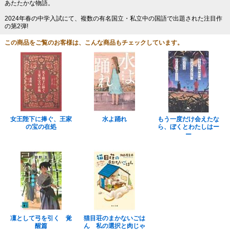
あたたかな物語。
2024年春の中学入試にて、複数の有名国立・私立中の国語で出題された注目作
の第2弾!
この商品をご覧のお客様は、こんな商品もチェックしています。
女王陛下に捧ぐ、王家
水よ踊れ
もう一度だけ会えたな
の宝の在処
ら、ぼくとわたしはー
ー
凜として弓を引く 覚
猫目荘のまかないごは
醒篇
ん 私の選択と肉じゃ