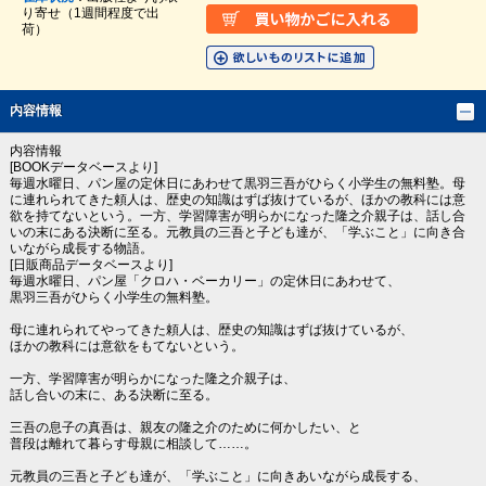
り寄せ（1週間程度で出
荷）
内容情報
内容情報
[BOOKデータベースより]
毎週水曜日、パン屋の定休日にあわせて黒羽三吾がひらく小学生の無料塾。母
に連れられてきた頼人は、歴史の知識はずば抜けているが、ほかの教科には意
欲を持てないという。一方、学習障害が明らかになった隆之介親子は、話し合
いの末にある決断に至る。元教員の三吾と子ども達が、「学ぶこと」に向き合
いながら成長する物語。
[日販商品データベースより]
毎週水曜日、パン屋「クロハ・ベーカリー」の定休日にあわせて、
黒羽三吾がひらく小学生の無料塾。
母に連れられてやってきた頼人は、歴史の知識はずば抜けているが、
ほかの教科には意欲をもてないという。
一方、学習障害が明らかになった隆之介親子は、
話し合いの末に、ある決断に至る。
三吾の息子の真吾は、親友の隆之介のために何かしたい、と
普段は離れて暮らす母親に相談して……。
元教員の三吾と子ども達が、「学ぶこと」に向きあいながら成長する、