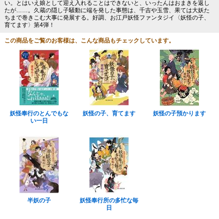
い。とはいえ娘として迎え入れることはできないと、いったんはおまきを返し
たが……。久蔵の隠し子騒動に端を発した事態は、千吉や玉雪、果ては大妖た
ちまで巻きこむ大事に発展する。好調、お江戸妖怪ファンタジイ〈妖怪の子、
育てます〉第4弾！
この商品をご覧のお客様は、こんな商品もチェックしています。
妖怪奉行のとんでもな
妖怪の子、育てます
妖怪の子預かります
い一日
半妖の子
妖怪奉行所の多忙な毎
日