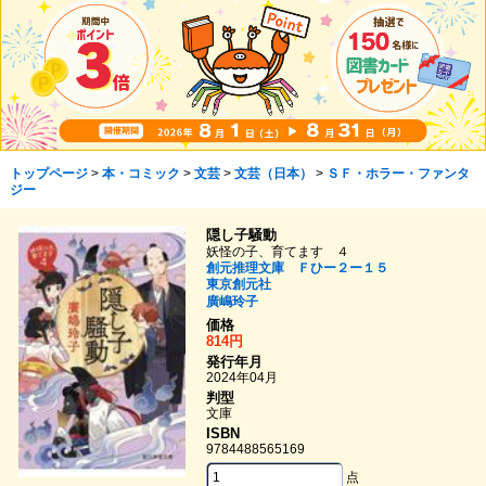
トップページ
>
本・コミック
>
文芸
>
文芸（日本）
>
ＳＦ・ホラー・ファンタ
ジー
隠し子騒動
妖怪の子、育てます ４
創元推理文庫 Ｆひー２ー１５
東京創元社
廣嶋玲子
価格
814円
発行年月
2024年04月
判型
文庫
ISBN
9784488565169
点