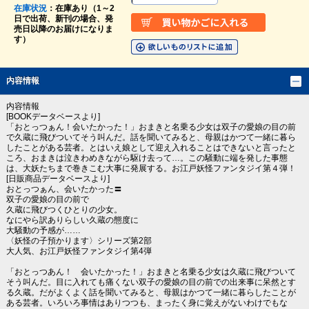
在庫状況
：在庫あり（1～2
日で出荷、新刊の場合、発
売日以降のお届けになりま
す）
内容情報
内容情報
[BOOKデータベースより]
「おとっつぁん！会いたかった！」おまきと名乗る少女は双子の愛娘の目の前
で久蔵に飛びついてそう叫んだ。話を聞いてみると、母親はかつて一緒に暮ら
したことがある芸者。とはいえ娘として迎え入れることはできないと言ったと
ころ、おまきは泣きわめきながら駆け去って…。この騒動に端を発した事態
は、大妖たちまで巻きこむ大事に発展する。お江戸妖怪ファンタジイ第４弾！
[日販商品データベースより]
おとっつぁん、会いたかった〓
双子の愛娘の目の前で
久蔵に飛びつくひとりの少女。
なにやら訳ありらしい久蔵の態度に
大騒動の予感が……
〈妖怪の子預かります〉シリーズ第2部
大人気、お江戸妖怪ファンタジイ第4弾
「おとっつあん！ 会いたかった！」おまきと名乗る少女は久蔵に飛びついて
そう叫んだ。目に入れても痛くない双子の愛娘の目の前での出来事に呆然とす
る久蔵。だがよくよく話を聞いてみると、母親はかつて一緒に暮らしたことが
ある芸者。いろいろ事情はありつつも、まったく身に覚えがないわけでもな