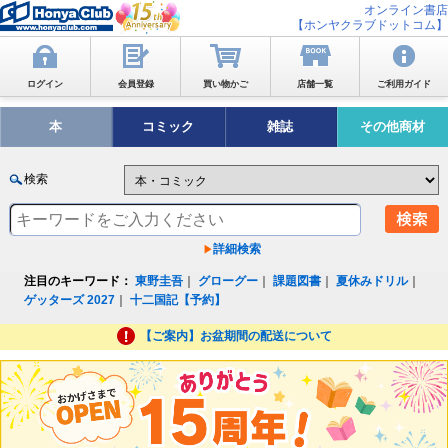
オンライン書店
【ホンヤクラブドットコム】
ログイン
会員登録
買い物かご
店舗一覧
ご利用ガイド
本
コミック
雑誌
その他商材
検索
詳細検索
注目のキーワード：
東野圭吾
｜
グローグー
｜
課題図書
｜
夏休みドリル
｜
ゲッターズ 2027
｜
十二国記【予約】
【ご案内】お盆期間の配送について