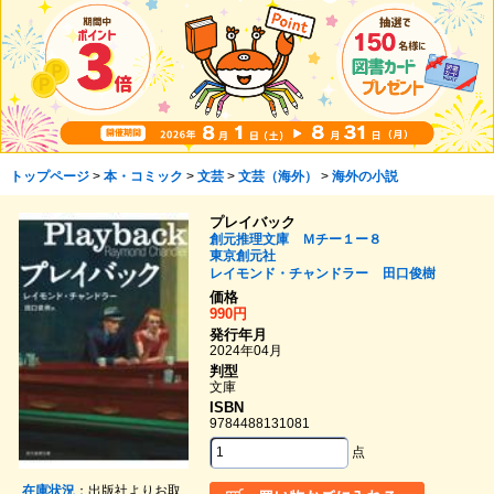
トップページ
>
本・コミック
>
文芸
>
文芸（海外）
>
海外の小説
プレイバック
創元推理文庫 Ｍチー１ー８
東京創元社
レイモンド・チャンドラー
田口俊樹
価格
990円
発行年月
2024年04月
判型
文庫
ISBN
9784488131081
点
在庫状況
：出版社よりお取