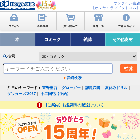
オンライン書店
【ホンヤクラブドットコム】
ログイン
会員登録
買い物かご
店舗一覧
ご利用ガイド
本
コミック
雑誌
その他商材
検索
詳細検索
注目のキーワード：
東野圭吾
｜
グローグー
｜
課題図書
｜
夏休みドリル
｜
ゲッターズ 2027
｜
十二国記【予約】
【ご案内】お盆期間の配送について