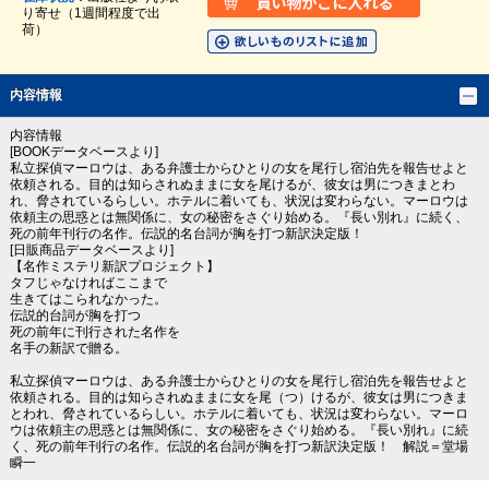
り寄せ（1週間程度で出
荷）
内容情報
内容情報
[BOOKデータベースより]
私立探偵マーロウは、ある弁護士からひとりの女を尾行し宿泊先を報告せよと
依頼される。目的は知らされぬままに女を尾けるが、彼女は男につきまとわ
れ、脅されているらしい。ホテルに着いても、状況は変わらない。マーロウは
依頼主の思惑とは無関係に、女の秘密をさぐり始める。『長い別れ』に続く、
死の前年刊行の名作。伝説的名台詞が胸を打つ新訳決定版！
[日販商品データベースより]
【名作ミステリ新訳プロジェクト】
タフじゃなければここまで
生きてはこられなかった。
伝説的台詞が胸を打つ
死の前年に刊行された名作を
名手の新訳で贈る。
私立探偵マーロウは、ある弁護士からひとりの女を尾行し宿泊先を報告せよと
依頼される。目的は知らされぬままに女を尾（つ）けるが、彼女は男につきま
とわれ、脅されているらしい。ホテルに着いても、状況は変わらない。マーロ
ウは依頼主の思惑とは無関係に、女の秘密をさぐり始める。『長い別れ』に続
く、死の前年刊行の名作。伝説的名台詞が胸を打つ新訳決定版！ 解説＝堂場
瞬一