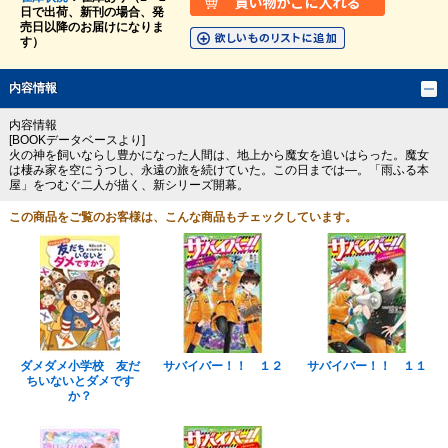
日で出荷、新刊の場合、発
売日以降のお届けになりま
す）
内容情報
内容情報
[BOOKデータベースより]
火の神を飼いならし豊かになった人間は、地上から魔女を追いはらった。魔女
は棲み家を空にうつし、永遠の旅を続けていた。この日までは―。「雨ふる本
屋」をつむぐ二人が描く、新シリーズ開幕。
この商品をご覧のお客様は、こんな商品もチェックしています。
ダメダメ小学校 友だ
サバイバー！！ １２
サバイバー！！ １１
ちいないとダメです
か？