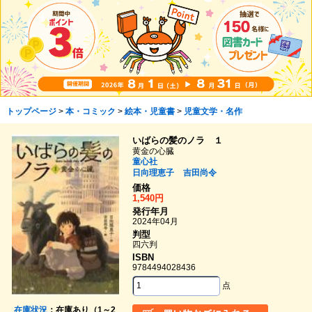
トップページ
>
本・コミック
>
絵本・児童書
>
児童文学・名作
いばらの髪のノラ １
黄金の心臓
童心社
日向理恵子
吉田尚令
価格
1,540円
発行年月
2024年04月
判型
四六判
ISBN
9784494028436
点
在庫状況
：在庫あり（1～2