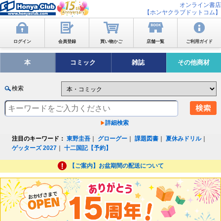
オンライン書店
【ホンヤクラブドットコム】
ログイン
会員登録
買い物かご
店舗一覧
ご利用ガイド
本
コミック
雑誌
その他商材
検索
詳細検索
注目のキーワード：
東野圭吾
｜
グローグー
｜
課題図書
｜
夏休みドリル
｜
ゲッターズ 2027
｜
十二国記【予約】
【ご案内】お盆期間の配送について