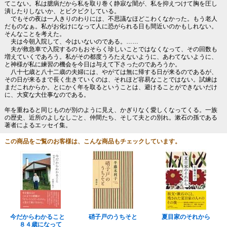
てこない。私は臆病だから私を取り巻く静寂な闇が、私を抑えつけて胸を圧し
潰したりしないか、とビクビクしている。
でもその夜は一人きりのわりには、不思議なほどこわくなかった。もう老人
だものなぁ。私がお化けになって人に恐がられる日も間近いのかもしれない。
そんなことを考えた。
夫は今朝入院して、今はいないのである。……
夫が救急車で入院するのもおそらく珍しいことではなくなって、その回数も
増えていくであろう。私がその都度うろたえないように、あわてないように、
と神様が私に練習の機会を今日は与えて下さったのであろうか。
八十七歳と八十二歳の夫婦には、やがては無に帰する日が来るのであるが、
その日が来るまで長く生きていくのは、それほど容易なことではない。試練は
まだこれからか。とにかく年を取るということは、避けることができないだけ
に、大変な大仕事なのである。
年を重ねると同じものが別のように見え、かぎりなく愛しくなってくる。一族
の歴史、近所のよしなしごと、仲間たち、そして夫との別れ。漱石の孫である
著者によるエッセイ集。
この商品をご覧のお客様は、こんな商品もチェックしています。
今だからわかること
硝子戸のうちそと
夏目家のそれから
８４歳になって