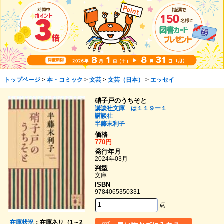
トップページ
>
本・コミック
>
文芸
>
文芸（日本）
>
エッセイ
硝子戸のうちそと
講談社文庫 は１１９ー１
講談社
半藤末利子
価格
770円
発行年月
2024年03月
判型
文庫
ISBN
9784065350331
点
在庫状況
：在庫あり（1～2