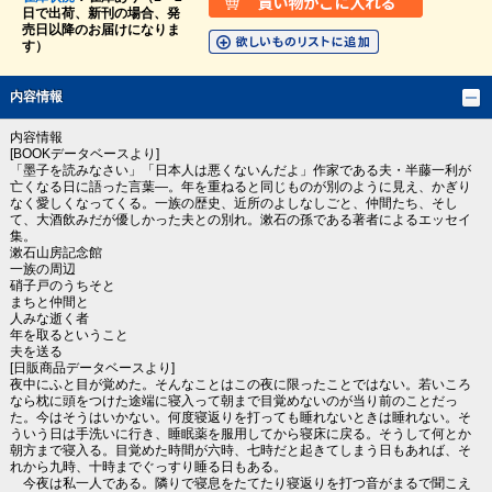
日で出荷、新刊の場合、発
売日以降のお届けになりま
す）
内容情報
内容情報
[BOOKデータベースより]
「墨子を読みなさい」「日本人は悪くないんだよ」作家である夫・半藤一利が
亡くなる日に語った言葉―。年を重ねると同じものが別のように見え、かぎり
なく愛しくなってくる。一族の歴史、近所のよしなしごと、仲間たち、そし
て、大酒飲みだが優しかった夫との別れ。漱石の孫である著者によるエッセイ
集。
漱石山房記念館
一族の周辺
硝子戸のうちそと
まちと仲間と
人みな逝く者
年を取るということ
夫を送る
[日販商品データベースより]
夜中にふと目が覚めた。そんなことはこの夜に限ったことではない。若いころ
なら枕に頭をつけた途端に寝入って朝まで目覚めないのが当り前のことだっ
た。今はそうはいかない。何度寝返りを打っても睡れないときは睡れない。そ
ういう日は手洗いに行き、睡眠薬を服用してから寝床に戻る。そうして何とか
朝方まで寝入る。目覚めた時間が六時、七時だと起きてしまう日もあれば、そ
れから九時、十時までぐっすり睡る日もある。
今夜は私一人である。隣りで寝息をたてたり寝返りを打つ音がまるで聞こえ