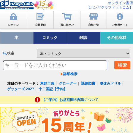
オンライン書店
【ホンヤクラブドットコム】
ログイン
会員登録
買い物かご
店舗一覧
ご利用ガイド
本
コミック
雑誌
その他商材
検索
詳細検索
注目のキーワード：
東野圭吾
｜
グローグー
｜
課題図書
｜
夏休みドリル
｜
ゲッターズ 2027
｜
十二国記【予約】
【ご案内】お盆期間の配送について