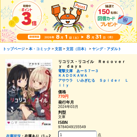
トップページ
>
本・コミック
>
文芸
>
文芸（日本）
>
ヤング・アダルト
リコリス・リコイル Ｒｅｃｏｖｅｒ
ｙ ｄａｙｓ
電撃文庫 あー５７ー３
ＫＡＤＯＫＡＷＡ
アサウラ
いみぎむる
Ｓｐｉｄｅｒ Ｌ
ｉｌｙ
価格
770円
発行年月
2024年03月
判型
文庫
ISBN
9784049155549
点
在庫状況
：在庫あり（1～2