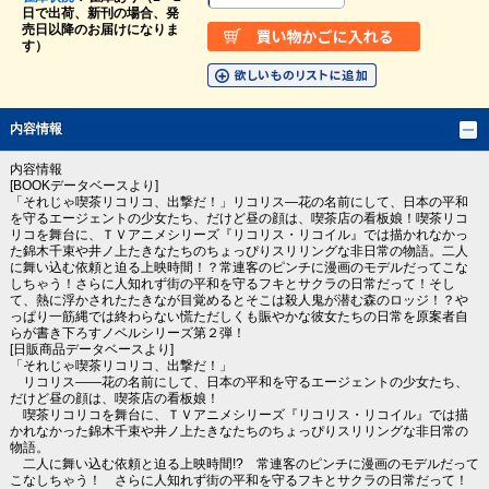
日で出荷、新刊の場合、発
売日以降のお届けになりま
す）
内容情報
内容情報
[BOOKデータベースより]
「それじゃ喫茶リコリコ、出撃だ！」リコリス―花の名前にして、日本の平和
を守るエージェントの少女たち、だけど昼の顔は、喫茶店の看板娘！喫茶リコ
リコを舞台に、ＴＶアニメシリーズ『リコリス・リコイル』では描かれなかっ
た錦木千束や井ノ上たきなたちのちょっぴりスリリングな非日常の物語。二人
に舞い込む依頼と迫る上映時間！？常連客のピンチに漫画のモデルだってこな
しちゃう！さらに人知れず街の平和を守るフキとサクラの日常だって！そし
て、熱に浮かされたたきなが目覚めるとそこは殺人鬼が潜む森のロッジ！？や
っぱり一筋縄では終わらない慌ただしくも賑やかな彼女たちの日常を原案者自
らが書き下ろすノベルシリーズ第２弾！
[日販商品データベースより]
「それじゃ喫茶リコリコ、出撃だ！」
リコリス――花の名前にして、日本の平和を守るエージェントの少女たち、
だけど昼の顔は、喫茶店の看板娘！
喫茶リコリコを舞台に、ＴＶアニメシリーズ『リコリス・リコイル』では描
かれなかった錦木千束や井ノ上たきなたちのちょっぴりスリリングな非日常の
物語。
二人に舞い込む依頼と迫る上映時間!? 常連客のピンチに漫画のモデルだって
こなしちゃう！ さらに人知れず街の平和を守るフキとサクラの日常だって！