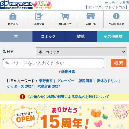
オンライン書店
【ホンヤクラブドットコム】
ログイン
会員登録
買い物かご
店舗一覧
ご利用ガイド
本
コミック
雑誌
その他商材
検索
詳細検索
注目のキーワード：
東野圭吾
｜
グローグー
｜
課題図書
｜
夏休みドリル
｜
ゲッターズ 2027
｜
六星占術 2027
【お知らせ】地震の影響による商品のお届けについて