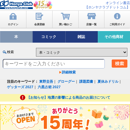
オンライン書店
【ホンヤクラブドットコム】
ログイン
会員登録
買い物かご
店舗一覧
ご利用ガイド
本
コミック
雑誌
その他商材
検索
詳細検索
注目のキーワード：
東野圭吾
｜
グローグー
｜
課題図書
｜
夏休みドリル
｜
ゲッターズ 2027
｜
六星占術 2027
【お知らせ】地震の影響による商品のお届けについて