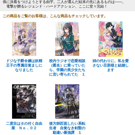
係に決着をつけようとする由宇。二人が選んだ結末の先にあるものは――。
電撃が贈るレジェンド・ハードアクション、ここに堂々完結！
この商品をご覧のお客様は、こんな商品もチェックしています。
ドジな子爵令嬢は妖精
校内ラジオで恋愛相談
姉の代わりに、私を愛
王子の専属目覚ましに
（匿名）に乗っていた
さない旦那様と結婚し
なりました
ら、学園の美少女たち
ます
に言い寄られてた １
二度目はタの付く自由
後方師匠面したい系転
業 Ｎｏ．０２
生者 自覚なき剣聖の
勘違い最強譚 １