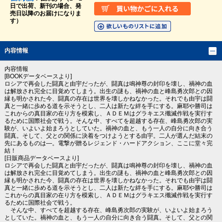
日で出荷、新刊の場合、発
売日以降のお届けになりま
す）
内容情報
内容情報
[BOOKデータベースより]
ロシアで再会した闘真と由宇だったが、闘真は鳴神尊の封印を壊し、禍神の血
は解放され完全に目覚めてしまう。出生の謎も、禍神の血と峰島勇次郎との因
縁も明かされた今、闘真の存在は世界を壊しかねなかった。それでも由宇は闘
真と一緒に歩める道を示そうとし、二人は新たな絆を手にする。麻耶や勝司は
これからの真目家の在り方を模索し、ＡＤＥＭはグラキエス殲滅作戦を実行す
るために国際社会で戦う。そんな中、すべてを超越する存在、峰島勇次郎の実
験が、いよいよ始まろうとしていた。禍神の血と、もう一人の自分に向き合う
闘真。そして、父との関係に決着をつけようとする由宇。二人が選んだ結末の
先にあるものは―。電撃が贈るレジェンド・ハードアクション、ここに堂々完
結！
[日販商品データベースより]
ロシアで再会した闘真と由宇だったが、闘真は鳴神尊の封印を壊し、禍神の血
は解放され完全に目覚めてしまう。出生の謎も、禍神の血と峰島勇次郎との因
縁も明かされた今、闘真の存在は世界を壊しかねなかった。それでも由宇は闘
真と一緒に歩める道を示そうとし、二人は新たな絆を手にする。麻耶や勝司は
これからの真目家の在り方を模索し、ＡＤＥＭはグラキエス殲滅作戦を実行す
るために国際社会で戦う。
そんな中、すべてを超越する存在、峰島勇次郎の実験が、いよいよ始まろう
としていた。禍神の血と、もう一人の自分に向き合う闘真。そして、父との関