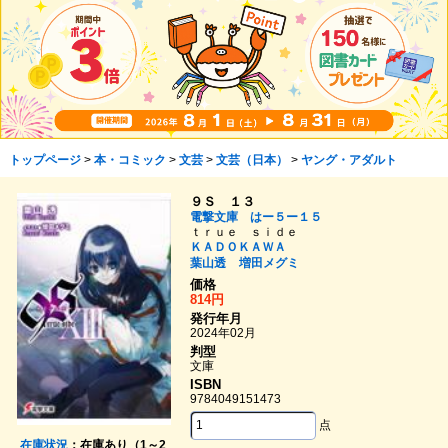
トップページ
>
本・コミック
>
文芸
>
文芸（日本）
>
ヤング・アダルト
９Ｓ １３
電撃文庫 はー５ー１５
ｔｒｕｅ ｓｉｄｅ
ＫＡＤＯＫＡＷＡ
葉山透
増田メグミ
価格
814円
発行年月
2024年02月
判型
文庫
ISBN
9784049151473
点
在庫状況
：在庫あり（1～2