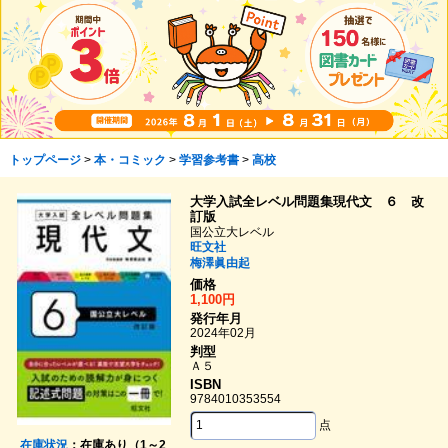
トップページ
>
本・コミック
>
学習参考書
>
高校
大学入試全レベル問題集現代文 ６ 改
訂版
国公立大レベル
旺文社
梅澤眞由起
価格
1,100円
発行年月
2024年02月
判型
Ａ５
ISBN
9784010353554
点
在庫状況
：在庫あり（1～2