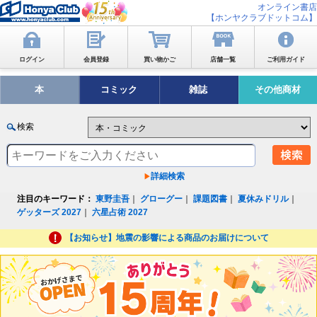
オンライン書店
【ホンヤクラブドットコム】
ログイン
会員登録
買い物かご
店舗一覧
ご利用ガイド
本
コミック
雑誌
その他商材
検索
詳細検索
注目のキーワード：
東野圭吾
｜
グローグー
｜
課題図書
｜
夏休みドリル
｜
ゲッターズ 2027
｜
六星占術 2027
【お知らせ】地震の影響による商品のお届けについて