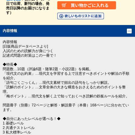
日で出荷、新刊の場合、発
売日以降のお届けになりま
す）
内容情報
内容情報
[日販商品データベースより]
入試のための読解力が身につく
記述式問題の対策はこの一冊で！
◆特長◆
問題数…10題（評論6題・随筆2題・小説2題）を掲載。
「現代文のお約束」…現代文を学習する上で注意すべきポイントや解法の手順
を紹介。
「語句ごくごっくん」…現代文素材で頻出の語句をしっかり解説。
「読解のポイント」…文章全体の大きな構造をおさえるためのポイントを整
理。
「梅ポイント」…現代文を解く上で知っておくべき読解の鉄板ルールを紹介。
問題冊子（別冊）72ページと解答・解説冊子（本冊）168ページに分かれてい
ます。
◆自分にあったレベルが選べる！◆
1 基礎レベル
2 共通テストレベル
3 私大標準レベル