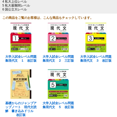
4 私大上位レベル
5 私大最難関レベル
6 国公立大レベル
この商品をご覧のお客様は、こんな商品もチェックしています。
大学入試全レベル問題
大学入試全レベル問題
大学入試全レベル問題
集現代文 １ 改訂版
集現代文 ２ 三訂版
集現代文 ３ 改訂版
基礎からのジャンプア
大学入試全レベル問題
ップノート 現代文読
集現代文 ５ 改訂版
解 書き込みドリル
改訂版