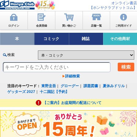
オンライン書店
【ホンヤクラブドットコム】
ログイン
会員登録
買い物かご
店舗一覧
ご利用ガイド
本
コミック
雑誌
その他商材
検索
詳細検索
注目のキーワード：
東野圭吾
｜
グローグー
｜
課題図書
｜
夏休みドリル
｜
ゲッターズ 2027
｜
十二国記【予約】
【ご案内】お盆期間の配送について