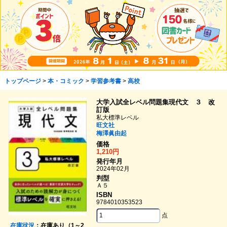
トップページ
>
本・コミック
>
学習参考書
>
高校
大学入試全レベル問題集現代文 ３ 改
訂版
私大標準レベル
旺文社
梅澤眞由起
価格
1,210円
発行年月
2024年02月
判型
Ａ５
ISBN
9784010353523
点
在庫状況
：在庫あり（1～2