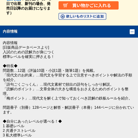
日で出荷、新刊の場合、発
売日以降のお届けになりま
す）
内容情報
内容情報
[日販商品データベースより]
入試のための読解力が身につく
標準レベルを確実に押さえる！
◆特長◆
問題数…12題（評論10題・小説1題・随筆1題）を掲載。
「現代文のお約束」…現代文を学習する上で注意すべきポイントや解法の手順
を紹介。
「語句ごくごっくん」…現代文素材で頻出の語句をしっかり解説。
「読解のポイント」…文章全体の大きな構造をおさえるためのポイントを整
理。
「梅ポイント」…現代文を解く上で知っておくべき読解の鉄板ルールを紹介。
問題冊子（別冊）128ページと解答・解説冊子（本冊）144ページに分かれてい
ます。
◆自分にあったレベルが選べる！◆
1 基礎レベル
2 共通テストレベル
3 私大標準レベル