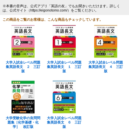
※本書の音声は、公式アプリ「英語の友」でもお聞きいただけます。詳しく
は、公式サイト（https://eigonotomo.com/）をご覧ください。
この商品をご覧のお客様は、こんな商品もチェックしています。
大学入試全レベル問題
大学入試全レベル問題
大学入試全レベル問題
集英語長文 ２ 三訂
集英語長文 １ 三訂
集英語長文 ４ 三訂
版
版
版
大学受験化学の良問問
大学入試全レベル問題
題集［化学基礎・化
集英語長文 ６ 三訂
学］ 改訂版
版