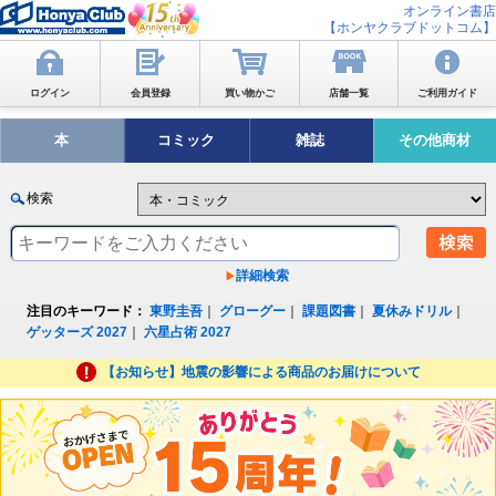
オンライン書店
【ホンヤクラブドットコム】
ログイン
会員登録
買い物かご
店舗一覧
ご利用ガイド
本
コミック
雑誌
その他商材
検索
詳細検索
注目のキーワード：
東野圭吾
｜
グローグー
｜
課題図書
｜
夏休みドリル
｜
ゲッターズ 2027
｜
六星占術 2027
【お知らせ】地震の影響による商品のお届けについて