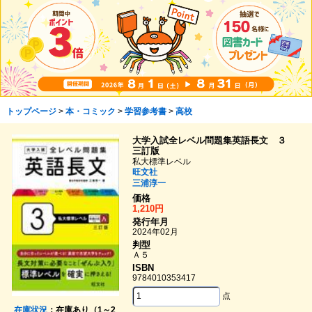
トップページ
>
本・コミック
>
学習参考書
>
高校
大学入試全レベル問題集英語長文 ３
三訂版
私大標準レベル
旺文社
三浦淳一
価格
1,210円
発行年月
2024年02月
判型
Ａ５
ISBN
9784010353417
点
在庫状況
：在庫あり（1～2