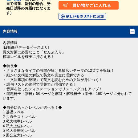
日で出荷、新刊の場合、発
売日以降のお届けになりま
す）
内容情報
内容情報
[日販商品データベースより]
長文対策に必要なこと「ぜんぶ入り」
標準レベルを確実に押さえる！
◆特長◆
・さまざまなタイプの設問が解ける幅広いテーマの12英文を収録！
・細かい文構造の解説で英文を完全に理解できる！
・「文法事項の整理」で英文を読むための文法が身につく！
・語句リストの復習で語彙力が増強できる！
・音声を使ったディクテーションでリスニング力もアップ！
・問題冊子（別冊）56ページと解答・解説冊子（本冊）160ページに分かれて
います。
◆自分に合ったレベルが選べる！◆
1 基礎レベル
2 共通テストレベル
3 私大標準レベル
4 私大上位レベル
5 私大最難関レベル
6 国公立大レベル