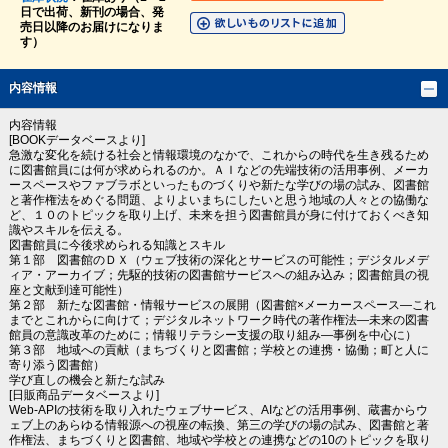
日で出荷、新刊の場合、発
売日以降のお届けになりま
す）
内容情報
内容情報
[BOOKデータベースより]
急激な変化を続ける社会と情報環境のなかで、これからの時代を生き残るため
に図書館員には何が求められるのか。ＡＩなどの先端技術の活用事例、メーカ
ースペースやファブラボといったものづくりや新たな学びの場の試み、図書館
と著作権法をめぐる問題、よりよいまちにしたいと思う地域の人々との協働な
ど、１０のトピックを取り上げ、未来を担う図書館員が身に付けておくべき知
識やスキルを伝える。
図書館員に今後求められる知識とスキル
第１部 図書館のＤＸ（ウェブ技術の深化とサービスの可能性；デジタルメデ
ィア・アーカイブ；先駆的技術の図書館サービスへの組み込み；図書館員の視
座と文献到達可能性）
第２部 新たな図書館・情報サービスの展開（図書館×メーカースペース―これ
までとこれからに向けて；デジタルネットワーク時代の著作権法―未来の図書
館員の意識改革のために；情報リテラシー支援の取り組み―事例を中心に）
第３部 地域への貢献（まちづくりと図書館；学校との連携・協働；町と人に
寄り添う図書館）
学び直しの機会と新たな試み
[日販商品データベースより]
Web-APIの技術を取り入れたウェブサービス、AIなどの活用事例、蔵書からウ
ェブ上のあらゆる情報源への視座の転換、第三の学びの場の試み、図書館と著
作権法、まちづくりと図書館、地域や学校との連携などの10のトピックを取り