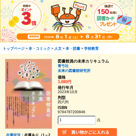
トップページ
>
本・コミック
>
人文
>
本・読書
>
学校教育
図書館員の未来カリキュラム
青弓社
未来の図書館研究所
価格
3,080円
発行年月
2023年10月
判型
四六判
ISBN
9784787200846
点
在庫状況
：在庫あり（1～2