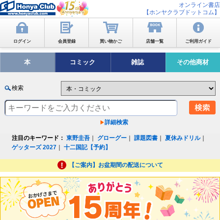
オンライン書店
【ホンヤクラブドットコム】
ログイン
会員登録
買い物かご
店舗一覧
ご利用ガイド
本
コミック
雑誌
その他商材
検索
詳細検索
注目のキーワード：
東野圭吾
｜
グローグー
｜
課題図書
｜
夏休みドリル
｜
ゲッターズ 2027
｜
十二国記【予約】
【ご案内】お盆期間の配送について