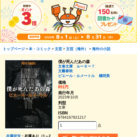
トップページ
>
本・コミック
>
文芸
>
文芸（海外）
>
海外の小説
僕が死んだあの森
文春文庫 ルー６ー７
文藝春秋
ピエール・ルメートル
橘明美
価格
891円
発行年月
2023年10月
判型
文庫
ISBN
9784167921217
点
在庫状況
：在庫あり（1～2