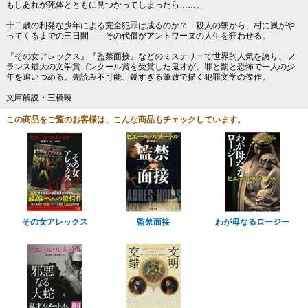
もしあれが死体とともに見つかってしまったら……。
十二歳の利発な少年による完全犯罪は成るのか？ 殺人の朝から、村に嵐がや
ってくるまでの三日間――その代償がアントワーヌの人生を狂わせる。
『その女アレックス』『監禁面接』などのミステリーで世界的人気を誇り、フ
ランス最大の文学賞ゴンクール賞を受賞した鬼才が、罪と罰と恐怖で一人の少
年を追いつめる。先読み不可能、鋭すぎる筆致で描く犯罪文学の傑作。
文庫解説・三橋暁
この商品をご覧のお客様は、こんな商品もチェックしています。
その女アレックス
監禁面接
わが母なるロージー