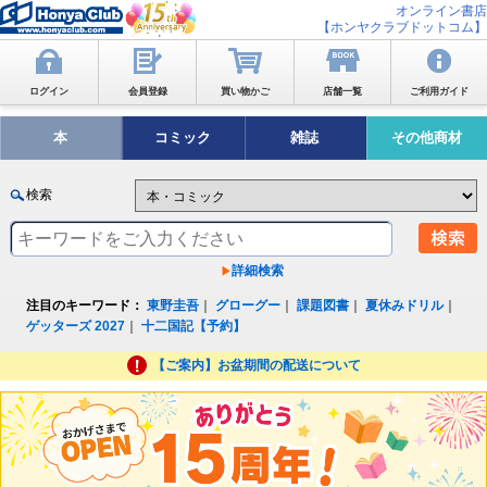
オンライン書店
【ホンヤクラブドットコム】
ログイン
会員登録
買い物かご
店舗一覧
ご利用ガイド
本
コミック
雑誌
その他商材
検索
詳細検索
注目のキーワード：
東野圭吾
｜
グローグー
｜
課題図書
｜
夏休みドリル
｜
ゲッターズ 2027
｜
十二国記【予約】
【ご案内】お盆期間の配送について