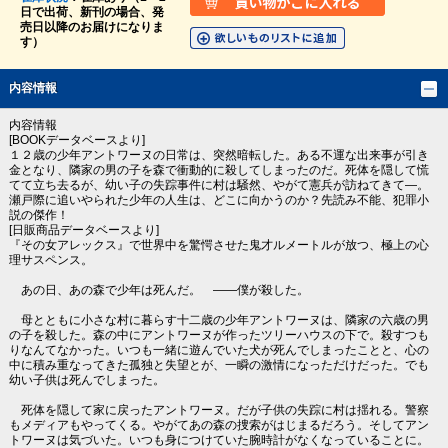
日で出荷、新刊の場合、発
売日以降のお届けになりま
す）
内容情報
内容情報
[BOOKデータベースより]
１２歳の少年アントワーヌの日常は、突然暗転した。ある不運な出来事が引き
金となり、隣家の男の子を森で衝動的に殺してしまったのだ。死体を隠して慌
てて立ち去るが、幼い子の失踪事件に村は騒然、やがて憲兵が訪ねてきて―。
瀬戸際に追いやられた少年の人生は、どこに向かうのか？先読み不能、犯罪小
説の傑作！
[日販商品データベースより]
『その女アレックス』で世界中を驚愕させた鬼才ルメートルが放つ、極上の心
理サスペンス。
あの日、あの森で少年は死んだ。 ――僕が殺した。
母とともに小さな村に暮らす十二歳の少年アントワーヌは、隣家の六歳の男
の子を殺した。森の中にアントワーヌが作ったツリーハウスの下で。殺すつも
りなんてなかった。いつも一緒に遊んでいた犬が死んでしまったことと、心の
中に積み重なってきた孤独と失望とが、一瞬の激情になっただけだった。でも
幼い子供は死んでしまった。
死体を隠して家に戻ったアントワーヌ。だが子供の失踪に村は揺れる。警察
もメディアもやってくる。やがてあの森の捜索がはじまるだろう。そしてアン
トワーヌは気づいた。いつも身につけていた腕時計がなくなっていることに。