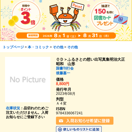
トップページ
>
本・コミック
>
その他
>
その他
ＯＤ＞ふるさとの想い出写真集明治大正
昭和 山形
国書刊行会
後藤嘉一
価格
8,800円
発行年月
2023年08月
判型
Ａ４変
在庫状況
：品切れのためご
ISBN
注文いただけません。入荷
9784336067241
お知らせにご登録下さい