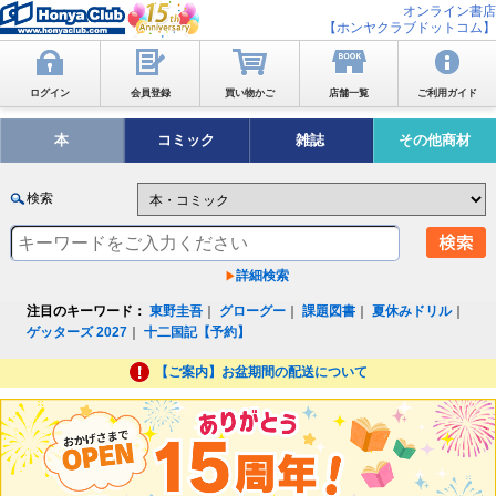
オンライン書店
【ホンヤクラブドットコム】
ログイン
会員登録
買い物かご
店舗一覧
ご利用ガイド
本
コミック
雑誌
その他商材
検索
詳細検索
注目のキーワード：
東野圭吾
｜
グローグー
｜
課題図書
｜
夏休みドリル
｜
ゲッターズ 2027
｜
十二国記【予約】
【ご案内】お盆期間の配送について