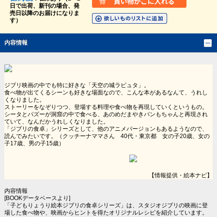
日で出荷、新刊の場合、発
売日以降のお届けになりま
す）
内容情報
ジブリ映画の中でも特に好きな「天空の城ラピュタ」。
食べ物が出てくるシーンも好きな場面なので、こんな本があるなんて、うれし
くなりました。
ストーリーをなぞりつつ、登場する料理や食べ物を再現していくというもの。
シータとパズーが洞窟の中で食べる、あのめだまやきパンもちゃんと再現され
ていて、なんだかうれしくなりました。
「ジブリの食卓」シリーズとして、他のアニメバージョンもあるようなので、
読んでみたいです。（クッチーナママさん 40代・東京都 女の子20歳、女の
子17歳、男の子15歳）
【情報提供・絵本ナビ】
内容情報
[BOOKデータベースより]
「子どもりょうり絵本ジブリの食卓シリーズ」は、スタジオジブリの映画に登
場した食べ物や、映画からヒントを得たオリジナルレシピを紹介しています。