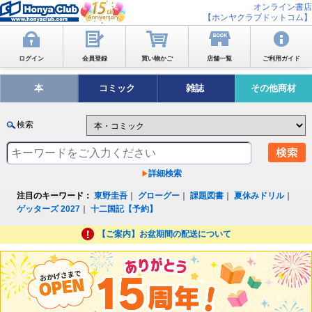
オンライン書店
【ホンヤクラブドットコム】
ログイン
会員登録
買い物かご
店舗一覧
ご利用ガイド
本
コミック
雑誌
その他商材
検索
詳細検索
注目のキーワード：
東野圭吾
｜
グローグー
｜
課題図書
｜
夏休みドリル
｜
ゲッターズ 2027
｜
十二国記【予約】
【ご案内】お盆期間の配送について