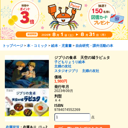
トップページ
>
本・コミック
>
絵本・児童書
>
自由研究・課外活動の本
ジブリの食卓 天空の城ラピュタ
子どもりょうり絵本
主婦の友社
スタジオジブリ
主婦の友社
価格
1,980円
発行年月
2023年09月
判型
Ａ４
ISBN
9784074552269
点
在庫状況
：在庫あり（1～2