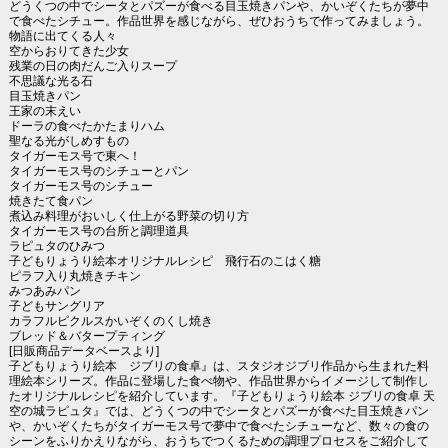
どうくつの中でシータとパズーが食べる目玉焼きパンや、かいぞくたちが夢中
で食べたシチュー。作品世界を感じながら、ぜひおうちで作ってみましょう。
物語に出てくる人々
空からおりてきた少女
残業の日の肉だんご入りスープ
不思議な光る石
目玉焼きパン
王家の末えい
ドーラの食べたかたまりハム
聖なる光がしめすもの
タイガーモス号で東へ！
タイガーモス号のシチューとパン
タイガーモス号のシチュー
焼きたて食パン
煮込み料理がおいしく仕上がる野菜の切り方
タイガーモス号の台所と調理道具
ラピュタのひみつ
子どもりょうり絵本オリジナルレシピ 飛行石のこはく糖
ピラフ入り丸焼きチキン
みつあみパン
子どもサングリア
カラフルピクルスかいぞくのくし焼き
ブレッド＆バタープティング
[日販商品データベースより]
子どもりょうり絵本 ジブリの食卓』は、スタジオジブリ作品から生まれた料
理絵本シリーズ。作品に登場した食べ物や、作品世界からイメージして制作し
たオリジナルレシピを紹介しています。『子どもりょうり絵本 ジブリの食卓 天
空の城ラピュタ』では、どうくつの中でシータとパズーが食べた目玉焼きパン
や、かいぞくたちがタイガーモス号で夢中で食べたシチューなど、数々の食の
シーンをふりかえりながら、おうちでつくるための調理プロセスをご紹介して