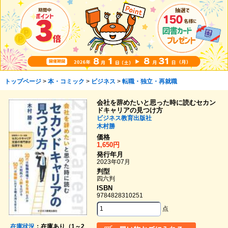
トップページ
>
本・コミック
>
ビジネス
>
転職・独立・再就職
会社を辞めたいと思った時に読むセカン
ドキャリアの見つけ方
ビジネス教育出版社
木村勝
価格
1,650円
発行年月
2023年07月
判型
四六判
ISBN
9784828310251
点
在庫状況
：在庫あり（1～2