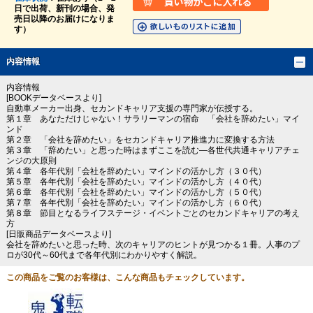
日で出荷、新刊の場合、発
売日以降のお届けになりま
す）
内容情報
内容情報
[BOOKデータベースより]
自動車メーカー出身、セカンドキャリア支援の専門家が伝授する。
第１章 あなただけじゃない！サラリーマンの宿命 「会社を辞めたい」マイ
ンド
第２章 「会社を辞めたい」をセカンドキャリア推進力に変換する方法
第３章 「辞めたい」と思った時はまずここを読む―各世代共通キャリアチェ
ンジの大原則
第４章 各年代別「会社を辞めたい」マインドの活かし方（３０代）
第５章 各年代別「会社を辞めたい」マインドの活かし方（４０代）
第６章 各年代別「会社を辞めたい」マインドの活かし方（５０代）
第７章 各年代別「会社を辞めたい」マインドの活かし方（６０代）
第８章 節目となるライフステージ・イベントごとのセカンドキャリアの考え
方
[日販商品データベースより]
会社を辞めたいと思った時、次のキャリアのヒントが見つかる１冊。人事のプ
ロが30代～60代まで各年代別にわかりやすく解説。
この商品をご覧のお客様は、こんな商品もチェックしています。