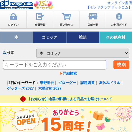
オンライン書店
【ホンヤクラブドットコム】
ログイン
会員登録
買い物かご
店舗一覧
ご利用ガイド
本
コミック
雑誌
その他商材
検索
詳細検索
注目のキーワード：
東野圭吾
｜
グローグー
｜
課題図書
｜
夏休みドリル
｜
ゲッターズ 2027
｜
六星占術 2027
【お知らせ】地震の影響による商品のお届けについて