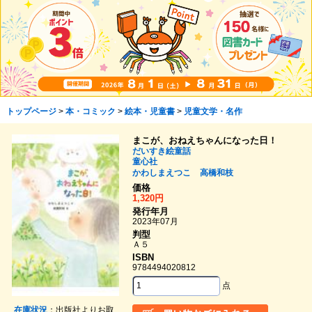
トップページ
>
本・コミック
>
絵本・児童書
>
児童文学・名作
まこが、おねえちゃんになった日！
だいすき絵童話
童心社
かわしまえつこ
高橋和枝
価格
1,320円
発行年月
2023年07月
判型
Ａ５
ISBN
9784494020812
点
在庫状況
：出版社よりお取