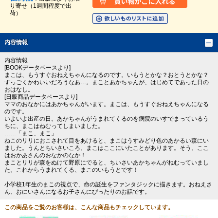
り寄せ（1週間程度で出
荷）
内容情報
内容情報
[BOOKデータベースより]
まこは、もうすぐおねえちゃんになるのです。いもうとかな？おとうとかな？
すっごくかわいいだろうなあ…。まことあかちゃんが、はじめてであった日の
おはなし。
[日販商品データベースより]
ママのおなかにはあかちゃんがいます。まこは、もうすぐおねえちゃんになる
のです。
いよいよ出産の日。あかちゃんがうまれてくるのを病院のいすでまっているう
ちに、まこはねむってしまいました。
……「まこ、まこ」
ねこのリリにおこされて目をあけると、まこはうすみどり色のあかるい森にい
ました。うんとちいさいころ、まこはここにいたことがあります。そう、ここ
はおかあさんのおなかのなか！
まことリリが森をぬけて野原にでると、ちいさいあかちゃんがねむっていまし
た。これからうまれてくる、まこのいもうとです！
小学校1年生のまこの視点で、命の誕生をファンタジックに描きます。おねえさ
ん、おにいさんになるお子さんにぴったりのお話です。
この商品をご覧のお客様は、こんな商品もチェックしています。