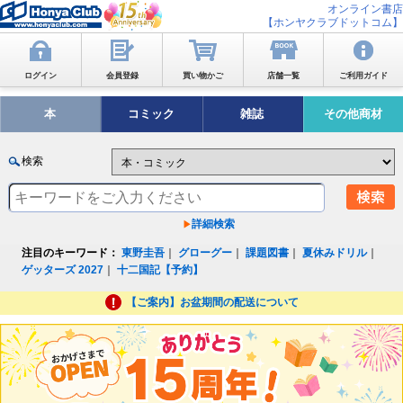
オンライン書店
【ホンヤクラブドットコム】
ログイン
会員登録
買い物かご
店舗一覧
ご利用ガイド
本
コミック
雑誌
その他商材
検索
詳細検索
注目のキーワード：
東野圭吾
｜
グローグー
｜
課題図書
｜
夏休みドリル
｜
ゲッターズ 2027
｜
十二国記【予約】
【ご案内】お盆期間の配送について