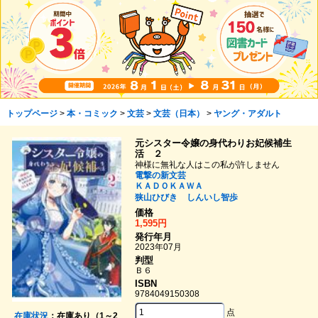
トップページ
>
本・コミック
>
文芸
>
文芸（日本）
>
ヤング・アダルト
元シスター令嬢の身代わりお妃候補生
活 ２
神様に無礼な人はこの私が許しません
電撃の新文芸
ＫＡＤＯＫＡＷＡ
狭山ひびき
しんいし智歩
価格
1,595円
発行年月
2023年07月
判型
Ｂ６
ISBN
9784049150308
点
在庫状況
：在庫あり（1～2