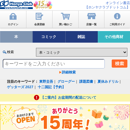
オンライン書店
【ホンヤクラブドットコム】
ログイン
会員登録
買い物かご
店舗一覧
ご利用ガイド
本
コミック
雑誌
その他商材
検索
詳細検索
注目のキーワード：
東野圭吾
｜
グローグー
｜
課題図書
｜
夏休みドリル
｜
ゲッターズ 2027
｜
十二国記【予約】
【ご案内】お盆期間の配送について