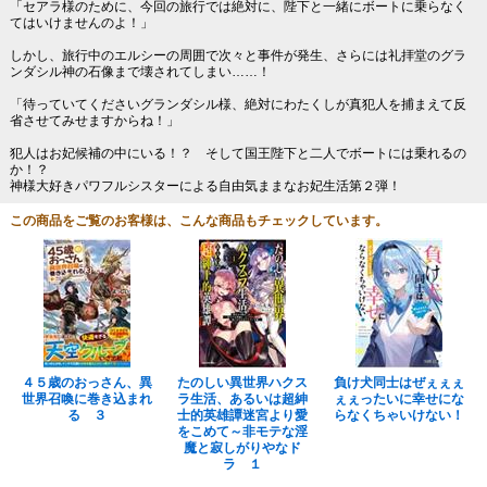
「セアラ様のために、今回の旅行では絶対に、陛下と一緒にボートに乗らなく
てはいけませんのよ！」
しかし、旅行中のエルシーの周囲で次々と事件が発生、さらには礼拝堂のグラ
ンダシル神の石像まで壊されてしまい……！
「待っていてくださいグランダシル様、絶対にわたくしが真犯人を捕まえて反
省させてみせますからね！」
犯人はお妃候補の中にいる！？ そして国王陛下と二人でボートには乗れるの
か！？
神様大好きパワフルシスターによる自由気ままなお妃生活第２弾！
この商品をご覧のお客様は、こんな商品もチェックしています。
４５歳のおっさん、異
たのしい異世界ハクス
負け犬同士はぜぇぇぇ
世界召喚に巻き込まれ
ラ生活、あるいは超紳
ぇぇったいに幸せにな
る ３
士的英雄譚迷宮より愛
らなくちゃいけない！
をこめて～非モテな淫
魔と寂しがりやなド
ラ １