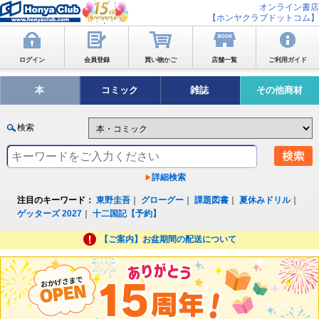
オンライン書店
【ホンヤクラブドットコム】
ログイン
会員登録
買い物かご
店舗一覧
ご利用ガイド
本
コミック
雑誌
その他商材
検索
詳細検索
注目のキーワード：
東野圭吾
｜
グローグー
｜
課題図書
｜
夏休みドリル
｜
ゲッターズ 2027
｜
十二国記【予約】
【ご案内】お盆期間の配送について