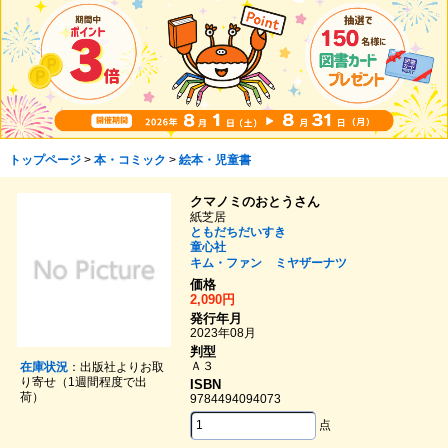
トップページ
>
本・コミック
>
絵本・児童書
クマノミのおとうさん
紙芝居
ともだちだいすき
童心社
キム・ファン
ミヤザーナツ
価格
2,090円
発行年月
2023年08月
判型
Ａ３
在庫状況
：出版社よりお取
り寄せ（1週間程度で出
ISBN
荷）
9784494094073
点