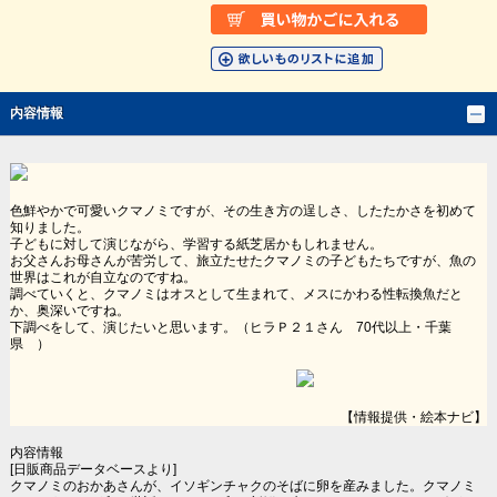
内容情報
色鮮やかで可愛いクマノミですが、その生き方の逞しさ、したたかさを初めて
知りました。
子どもに対して演じながら、学習する紙芝居かもしれません。
お父さんお母さんが苦労して、旅立たせたクマノミの子どもたちですが、魚の
世界はこれが自立なのですね。
調べていくと、クマノミはオスとして生まれて、メスにかわる性転換魚だと
か、奥深いですね。
下調べをして、演じたいと思います。（ヒラＰ２１さん 70代以上・千葉
県 ）
【情報提供・絵本ナビ】
内容情報
[日販商品データベースより]
クマノミのおかあさんが、イソギンチャクのそばに卵を産みました。クマノミ