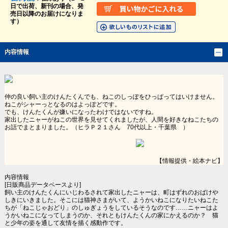
日で出荷、新刊の場合、発
売日以降のお届けになりま
す）
内容情報
仲の良い飼い主のけんたくんでも、ねこのしっぽをひっぱってはいけません。
ねこがシャーっとなるのはよっぽどです。
でも、けんたくんが嫌いになったわけではないですね。
家出したニャーがねこの世界を見せてくれましたが、人間を好きなねこたちの
お話でまとまりました。（ヒラＰ２１さん 70代以上・千葉県 ）
【情報提供・絵本ナビ】
内容情報
[日販商品データベースより]
飼い主のけんたくんにいじわるされて家出したニャーは、町はずれのおばけや
しきにいきました。そこには猫神さまがいて、ようかいねこになりたいねこた
ちが「ねこじゃおどり」のしゅぎょうをしているそうなのです……ニャーはよ
うかいねこになってしまうのか、それともけんたくんの家にかえるのか？ 猫
と少年の姿を通して友情を描く感動作です。