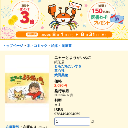
トップページ
>
本・コミック
>
絵本・児童書
ニャーとようかいねこ
紙芝居
ともだちだいすき
童心社
武田美穂
価格
2,090円
発行年月
2023年07月
判型
Ａ３
ISBN
9784494094059
点
在庫状況
：在庫あり（1～2