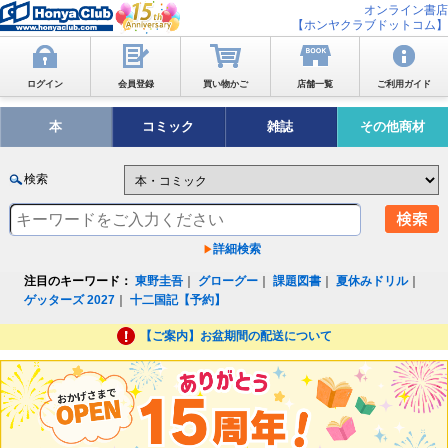
オンライン書店
【ホンヤクラブドットコム】
ログイン
会員登録
買い物かご
店舗一覧
ご利用ガイド
本
コミック
雑誌
その他商材
検索
詳細検索
注目のキーワード：
東野圭吾
｜
グローグー
｜
課題図書
｜
夏休みドリル
｜
ゲッターズ 2027
｜
十二国記【予約】
【ご案内】お盆期間の配送について