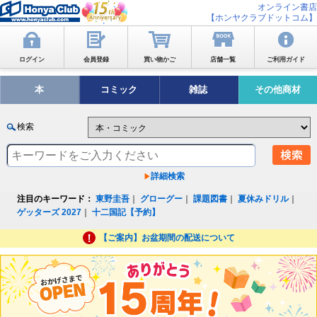
オンライン書店
【ホンヤクラブドットコム】
ログイン
会員登録
買い物かご
店舗一覧
ご利用ガイド
本
コミック
雑誌
その他商材
検索
詳細検索
注目のキーワード：
東野圭吾
｜
グローグー
｜
課題図書
｜
夏休みドリル
｜
ゲッターズ 2027
｜
十二国記【予約】
【ご案内】お盆期間の配送について