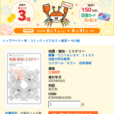
トップページ
>
本・コミック
>
ビジネス
>
経済
>
その他
知識・無知・ミステリー
叢書・ウニベルシタス １１５５
法政大学出版局
エドガール・モラン
杉村昌昭
価格
3,300円
発行年月
2023年04月
判型
四六判
ISBN
9784588011559
点
在庫状況
：出版社よりお取