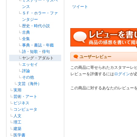
ミステリー・サスペ
ンス
ツイート
ＳＦ・ホラー・ファ
ンタジー
歴史・時代小説
古典
全集
事典・書誌・年鑑
詩・短歌・俳句
ユーザーレビュー
ヤング・アダルト
エッセイ
この商品に寄せられたカスタマーレ
評論
レビューを評価するには
ログイン
が
その他
文芸（海外）
この商品に対するあなたのレビュー
実用
芸術・アート
ビジネス
コンピュータ
人文
理工
建築
医学書