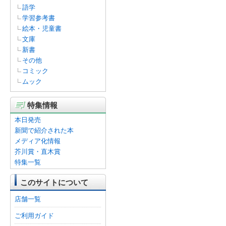
語学
学習参考書
絵本・児童書
文庫
新書
その他
コミック
ムック
特集情報
本日発売
新聞で紹介された本
メディア化情報
芥川賞・直木賞
特集一覧
このサイトについて
店舗一覧
ご利用ガイド