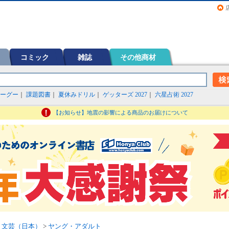
画（コミック）など在庫も充実
コミック
雑誌
その他商材
ーグー
｜
課題図書
｜
夏休みドリル
｜
ゲッターズ 2027
｜
六星占術 2027
【お知らせ】地震の影響による商品のお届けについて
>
文芸（日本）
>
ヤング・アダルト