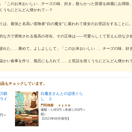
」「このお米おいしい…チーズの味、好き」散らかった部屋を綺麗にお掃除
くうちにどんどん懐かれて―？
リは、最強と名高い冒険者“白の魔女”に雇われて彼女のお世話をすることに
的な力で畏怖される孤高の存在。その正体は――可愛らしくて甘えん坊な少
疲れた……褒めて。よしよしして」「このお米おいしい……チーズの味、好
温かい食事を作り、風呂にも入れて……と世話を焼くうちにどんどん懐かれ
商品もチェックしています。
刀鍛
白魔女さんとの辺境ぐら
ライ
し ２
門司柿家 ｓｙｏｗ
価格：1,485円（本体1,350円＋
税）
0円＋
【2023年08月発売】