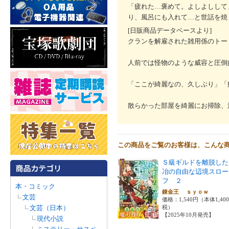
「疲れた…褒めて。よしよしして
り、風呂にも入れて…と世話を焼
[日販商品データベースより]
クランを解雇された雑用係のトー
人前では怪物のような威容と圧倒
「ここが綺麗なの、久しぶり」「
散らかった部屋を綺麗にお掃除、
この商品をご覧のお客様は、こんな
Ｓ級ギルドを離脱した
冶の自由な辺境スロー
フ ２
本・コミック
錬金王 ｓｙｏｗ
文芸
価格：1,540円（本体1,40
文芸（日本）
税）
【2025年10月発売】
現代小説