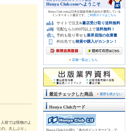
Honya Club.comへようこそ
Honya Club.comは日本出版販売株式会社が運営している
インターネット書店です。
ご利用ガイドはこちら
サイトで注文&
書店受け取り送料無料
宅配なら3,000円以上で
送料無料！
予約も取り寄せも
業界屈指の在庫量
外出先でも
検索や購入がカンタン！
店舗一覧はこちら
最近チェックした商品
履歴を残さない
Honya Clubカード
。人前では怪物のよ
なの、久しぶり」
Honya Clubはお得な「本のポイントサービス」で