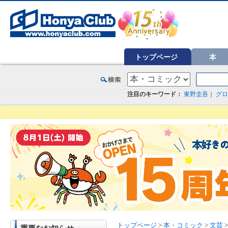
オンライン書店【ホンヤクラブ】はお好きな本屋での受け取りで送料無料！新刊予約・通販も。本（書籍）、雑誌、漫
トップページ
本
注目のキーワード：
東野圭吾
｜
グロ
トップページ
>
本・コミック
>
文芸