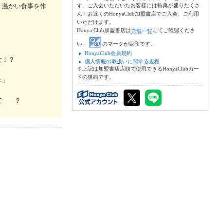
、温かい食事を作
す。ご入会いただいたお客様には特典が盛りだくさ
ん！お近くのHonyaClub加盟書店でご入会、ご利用
いただけます。
Honya Club加盟書店は
にてご確認くださ
店舗一覧
。
い。
のマークが目印です。
HonyaClub会員規約
女！？
個人情報の取扱いに関する規程
※上記は加盟書店店頭で使用できるHonyaClubカー
ドの規約です。
き」
て――？