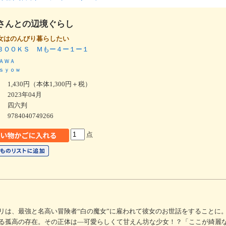
さんとの辺境ぐらし
女はのんびり暮らしたい
ＢＯＯＫＳ Ｍもー４ー１ー１
ＡＷＡ
ｓｙｏｗ
1,430円（本体1,300円＋税）
2023年04月
四六判
9784040749266
点
リは、最強と名高い冒険者“白の魔女”に雇われて彼女のお世話をすることに
る孤高の存在。その正体は―可愛らしくて甘えん坊な少女！？「ここが綺麗