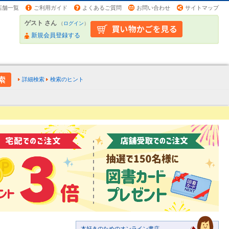
店舗一覧
ご利用ガイド
よくあるご質問
お問い合わせ
サイトマップ
ゲスト さん
（
ログイン
）
新規会員登録する
詳細検索
検索のヒント
本好きのためのオンライン書店