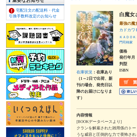
重要なお知らせ
宅配注文の配送料・代金
白魔女
引換手数料改定のお知らせ
最強の魔
カドカワ
ＫＡＤＯＫ
門司柿家
価格
発行年月
判型
ISBN
在庫状況
：在庫あり
（1～2日で出荷、新
刊の場合、発売日以
降のお届けになりま
す）
内容情報
[BOOKデータベースより]
クランを解雇された雑用係のトー
うな威容と圧倒的な力で畏怖され