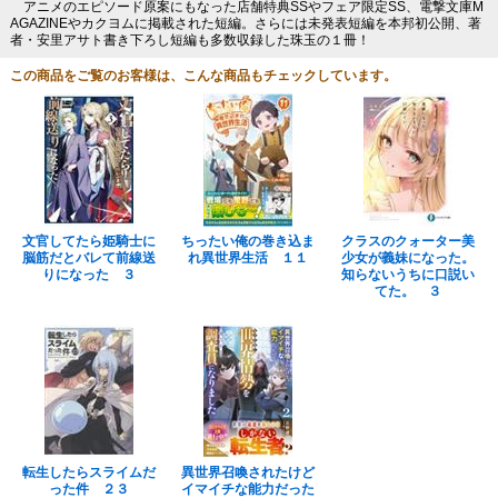
アニメのエピソード原案にもなった店舗特典SSやフェア限定SS、電撃文庫M
AGAZINEやカクヨムに掲載された短編。さらには未発表短編を本邦初公開、著
者・安里アサト書き下ろし短編も多数収録した珠玉の１冊！
この商品をご覧のお客様は、こんな商品もチェックしています。
文官してたら姫騎士に
ちったい俺の巻き込ま
クラスのクォーター美
脳筋だとバレて前線送
れ異世界生活 １１
少女が義妹になった。
りになった ３
知らないうちに口説い
てた。 ３
転生したらスライムだ
異世界召喚されたけど
った件 ２３
イマイチな能力だった