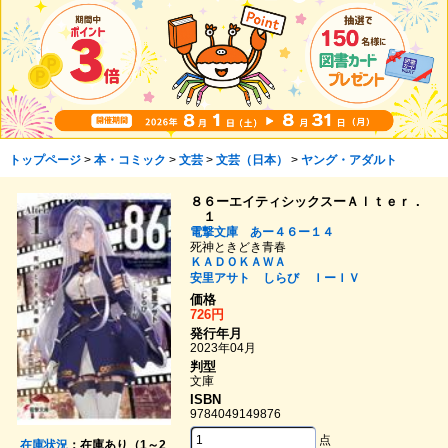
トップページ
>
本・コミック
>
文芸
>
文芸（日本）
>
ヤング・アダルト
８６ーエイティシックスーＡｌｔｅｒ．
１
電撃文庫 あー４６ー１４
死神ときどき青春
ＫＡＤＯＫＡＷＡ
安里アサト
しらび
ＩーＩＶ
価格
726円
発行年月
2023年04月
判型
文庫
ISBN
9784049149876
点
在庫状況
：在庫あり（1～2