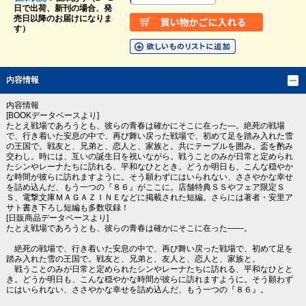
日で出荷、新刊の場合、発
売日以降のお届けになりま
す）
内容情報
内容情報
[BOOKデータベースより]
たとえ戦場であろうとも、彼らの青春は確かにそこに在った―。絶死の戦場
で、行き着いた安息の中で、再び舞い戻った戦場で、初めて足を踏み入れた雪
の王国で。戦友と、兄弟と、恋人と、家族と。共にテーブルを囲み。盃を酌み
交わし。時には、互いの誕生日を祝いながら。戦うことのみが日常と定められ
たシンやレーナたちに訪れる、平和なひととき。どうか明日も、こんな穏やか
な時間が彼らに訪れますように。そう願わずにはいられない、ささやかな幸せ
を詰め込んだ、もう一つの『８６』がここに。店舗特典ＳＳやフェア限定Ｓ
Ｓ、電撃文庫ＭＡＧＡＺＩＮＥなどに掲載された短編。さらには著者・安里ア
サト書き下ろし短編も多数収録！
[日販商品データベースより]
たとえ戦場であろうとも、彼らの青春は確かにそこに在った――。
絶死の戦場で、行き着いた安息の中で、再び舞い戻った戦場で、初めて足を
踏み入れた雪の王国で。戦友と、兄弟と、友人と、恋人と、家族と。
戦うことのみが日常と定められたシンやレーナたちに訪れる、平和なひとと
き。どうか明日も、こんな穏やかな時間が彼らに訪れますように。そう願わず
にはいられない、ささやかな幸せを詰め込んだ、もう一つの『８６』。