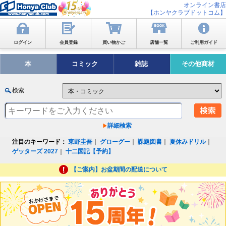
オンライン書店
【ホンヤクラブドットコム】
ログイン
会員登録
買い物かご
店舗一覧
ご利用ガイド
本
コミック
雑誌
その他商材
検索
詳細検索
注目のキーワード：
東野圭吾
｜
グローグー
｜
課題図書
｜
夏休みドリル
｜
ゲッターズ 2027
｜
十二国記【予約】
【ご案内】お盆期間の配送について