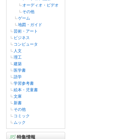
オーディオ・ビデオ
その他
ゲーム
地図・ガイド
芸術・アート
ビジネス
コンピュータ
人文
理工
建築
医学書
語学
学習参考書
絵本・児童書
文庫
新書
その他
コミック
ムック
特集情報