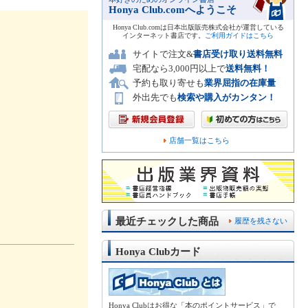
Honya Club.comへようこそ
Honya Club.comは日本出版販売株式会社が運営している
インターネット書店です。
ご利用ガイドはこちら
サイトで注文&
書店受け取り送料無料
宅配なら3,000円以上で
送料無料！
予約も取り寄せも
業界屈指の在庫量
外出先でも
検索や購入がカンタン！
店舗一覧はこちら
最近チェックした商品
履歴を残さない
Honya Clubカード
Honya Clubはお得な「本のポイントサービス」で