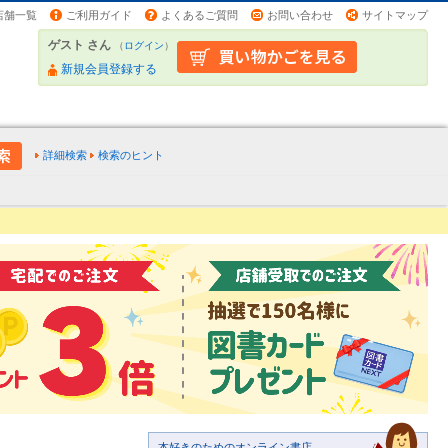
店舗一覧
ご利用ガイド
よくあるご質問
お問い合わせ
サイトマップ
ゲスト さん
（
ログイン
）
新規会員登録する
詳細検索
検索のヒント
本好きのためのオンライン書店