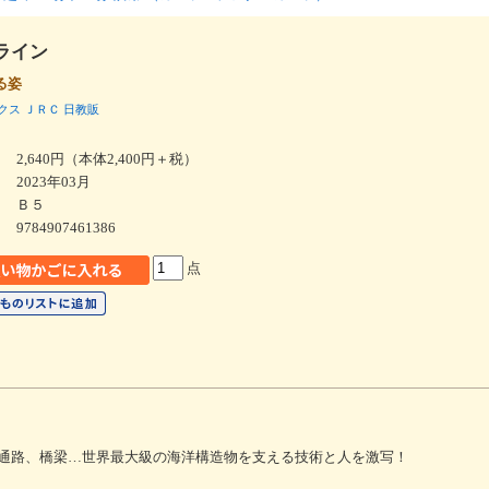
ライン
る姿
クス
ＪＲＣ
日教販
2,640円（本体2,400円＋税）
2023年03月
Ｂ５
9784907461386
点
通路、橋梁…世界最大級の海洋構造物を支える技術と人を激写！