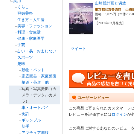
実用
山崎博計画と偶然
くらし
東京都写真美術館 山
冠婚葬祭
価格：3,025円（本体2,75
税）
生き方・人生論
【2017年03月発売】
美容・ファッション
料理・食生活
健康・家庭医学
手芸
ツイート
占い・易・おまじない
スポーツ
趣味
動物・ペット
家庭園芸・家庭菜園
華道・茶道 他
写真・写真撮影（カ
メラ・デジタルカメ
ユーザーレビュー
ラ）
車・オートバイ
この商品に寄せられたカスタマーレ
免許
レビューを評価するには
ログイン
が
ギャンブル
切手
この商品に対するあなたのレビュー
アマチュア無線