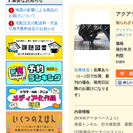
重要なお知らせ
地震の影響による商品の
アクア
お届けについて
知られざ
宅配注文の配送料・代金
引換手数料改定のお知らせ
グッドブッ
山崎エリナ
価格
発行年月
判型
ISBN
在庫状況
：在庫あり
（1～2日で出荷、新
刊の場合、発売日以
降のお届けになりま
す）
内容情報
[BOOKデータベースより]
海底トンネル、巨大換気塔、避難
[日販商品データベースより]