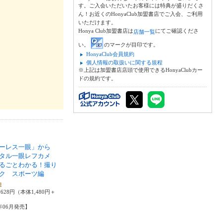
す。ご入会いただいたお客様には特典が盛りだくさ
ん！お近くのHonyaClub加盟書店でご入会、ご利用
いただけます。
Honya Club加盟書店は
にてご確認くださ
店舗一覧
い。
のマークが目印です。
HonyaClub会員規約
個人情報の取扱いに関する規程
※上記は加盟書店店頭で使用できるHonyaClubカー
ドの規約です。
ーレス一眼」から
タル一眼レフカメ
るごとわかる！撮り
ク スポーツ編
佳
628円（本体1,480円＋
9年06月発売】