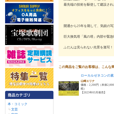
最先端の技術を駆使して建設され
開通から25年を期して、気鋭の
巨大換気塔「風の塔」内部や緊急
ふだんは見られない光景を激写！
この商品をご覧のお客様は、こんな
ローカルゼネコンの素
山崎エリナ
価格：2,200円（本体2,00
税）
【2023年03月発売】
本・コミック
文芸