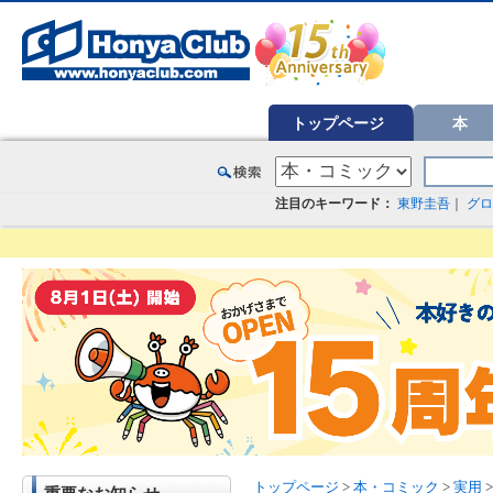
オンライン書店【ホンヤクラブ】はお好きな本屋での受け取りで送料無料！新刊予約・通販も。本（書籍）、雑誌、漫
トップページ
本
注目のキーワード：
東野圭吾
｜
グロ
トップページ
>
本・コミック
>
実用