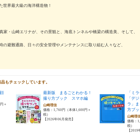
た世界最大級の海洋構造物！
写真家・山崎エリナが、その景観と、海底トンネルや橋梁の構造美、そして、
時の避難通路、日々の安全管理やメンテナンスに取り組む人々など、
商品もチェックしています。
顔
最新版 まるごとわかる！
「ミラ
撮り方ブック スマホ編
「デジ
ラ」ま
0円＋
山崎理佳
方ブッ
価格：1,760円（本体1,600円＋
税）
山崎理
【2026年06月発売】
価格：1,
税）
【201