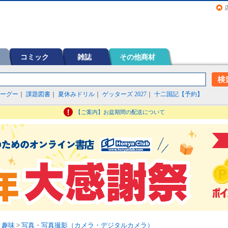
画（コミック）など在庫も充実
コミック
雑誌
その他商材
ーグー
｜
課題図書
｜
夏休みドリル
｜
ゲッターズ 2027
｜
十二国記【予約】
【ご案内】お盆期間の配送について
>
趣味
>
写真・写真撮影（カメラ・デジタルカメラ）