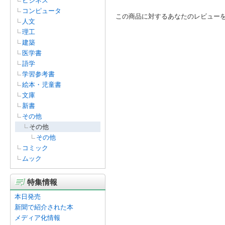
ビジネス
コンピュータ
この商品に対するあなたのレビュー
人文
理工
建築
医学書
語学
学習参考書
絵本・児童書
文庫
新書
その他
その他
その他
コミック
ムック
特集情報
本日発売
新聞で紹介された本
メディア化情報