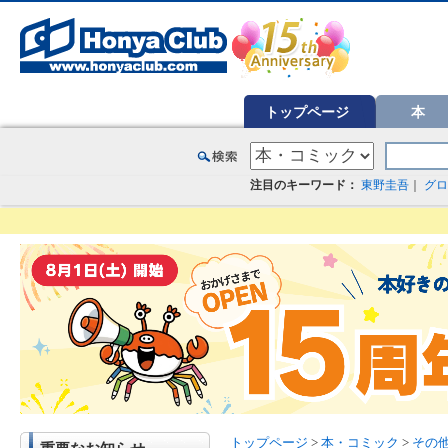
オンライン書店【ホンヤクラブ】はお好きな本屋での受け取りで送料無料！新刊予約・通販も。本（書籍）、雑誌、漫
トップページ
本
注目のキーワード：
東野圭吾
｜
グロ
トップページ
>
本・コミック
>
その