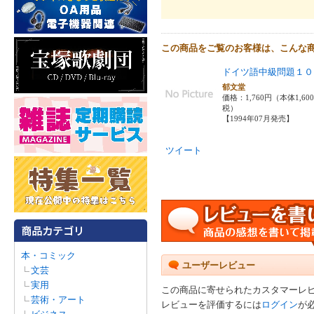
この商品をご覧のお客様は、こんな
ドイツ語中級問題１０
郁文堂
価格：1,760円（本体1,60
税）
【1994年07月発売】
ツイート
本・コミック
ユーザーレビュー
文芸
実用
この商品に寄せられたカスタマーレ
芸術・アート
レビューを評価するには
ログイン
が