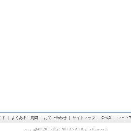
書店【ホンヤクラブ】はお好きな本屋での受け取りで送料無料！新刊予約・通販も。本（書籍）、雑誌、漫画（コミック）な
イド
よくあるご質問
お問い合わせ
サイトマップ
公式X
ウェブ
copyright© 2011-
2026 NIPPAN All Rights Reserved.