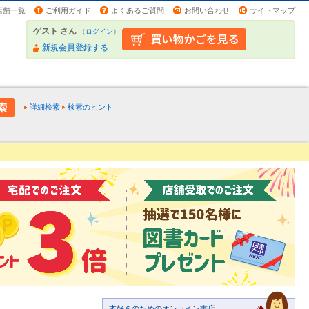
店舗一覧
ご利用ガイド
よくあるご質問
お問い合わせ
サイトマップ
ゲスト さん
（
ログイン
）
新規会員登録する
詳細検索
検索のヒント
本好きのためのオンライン書店