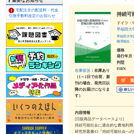
重要なお知らせ
宅配注文の配送料・代金
持続可
引換手数料改定のお知らせ
ドイツ・
早稲田大
早稲田大学
楜澤能生
価格
発行年月
判型
ISBN
在庫状況
：在庫あり
（1～2日で出荷、新
刊の場合、発売日以
降のお届けになりま
す）
内容情報
[日販商品データベースより]
持続可能社会に適合的な農地利用
研究所叢書43『持続可能社会へ