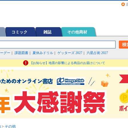
画（コミック）など在庫も充実
コミック
雑誌
その他商材
ーグー
｜
課題図書
｜
夏休みドリル
｜
ゲッターズ 2027
｜
六星占術 2027
【お知らせ】地震の影響による商品のお届けについて
他
>
その他