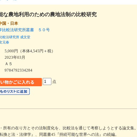
能な農地利用のための農地法制の比較研究
中国・日本
学比較法研究所叢書 ５０号
比較法研究所
成文堂
文元春
5,000円（本体4,545円＋税）
2023年03月
Ａ５
9784792334284
点
・所有の在り方とその法制度化を、比較法を通じて考察しようとする論文集
の転換と法・法律学』、同叢書45『持続可能な世界への法』の続編。