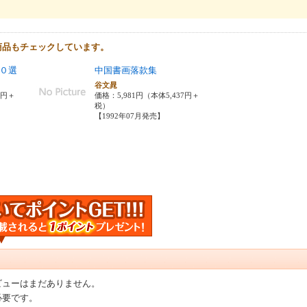
商品もチェックしています。
０選
中国書画落款集
谷文晁
0円＋
価格：5,981円（本体5,437円＋
税）
【1992年07月発売】
ビューはまだありません。
必要です。