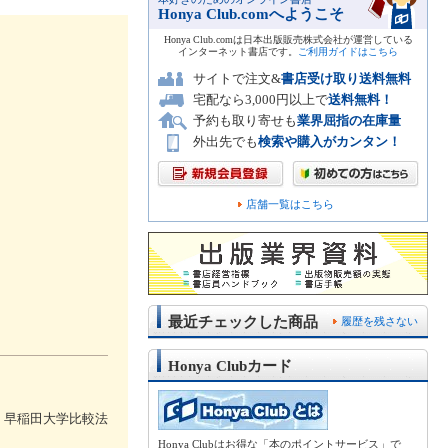
Honya Club.comへようこそ
Honya Club.comは日本出版販売株式会社が運営している
インターネット書店です。
ご利用ガイドはこちら
サイトで注文&
書店受け取り送料無料
宅配なら3,000円以上で
送料無料！
予約も取り寄せも
業界屈指の在庫量
外出先でも
検索や購入がカンタン！
店舗一覧はこちら
最近チェックした商品
履歴を残さない
Honya Clubカード
。早稲田大学比較法
Honya Clubはお得な「本のポイントサービス」で