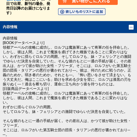
日で出荷、新刊の場合、発
売日以降のお届けになりま
す）
内容情報
内容情報
[BOOKデータベースより]
領都アーベルの攻略に成功し、ロルフは魔族軍にあって将軍の任を拝命した。
しかし、彼は人間。これまで魔族を虐げてきた種族であることに変わりはな
い。わずかに揺らぐロルフの周囲。そしてロルフも、妹・フェリシアとの激闘
でゆらいだ決意を自覚していた。そんな彼のもとに一通の手紙が届く。その差
出人は、かつて彼が助けた女性・フリーダ。そこには、ロルフがいた第五騎士
団の団長・タリアンの悪行が書かれており―。彼は、何のために戦うのか。正
義のためか。弱き者のためか。それとも―。「怖い思いをさせて済まない。も
う大丈夫だ。俺はここにいる」助けを求める少女を背に、ロルフは漆黒の刃を
振りぬく―！過去を断ち切り、運命に立ち向かう彼を待つものとは。
[日販商品データベースより]
領都アーベルの攻略に成功し、ロルフは魔族軍にあって将軍の任を拝命した。
しかし、彼は人間。これまで魔族を虐げてきた種族であることに変わりはな
い。
わずかに揺らぐロルフの周囲。
そしてロルフも、妹・フェリシアとの激闘でゆらいだ決意を自覚していた。
そんな彼のもとに一通の手紙が届く。その差出人は、かつて彼が助けた女性・
フリーダ。
そこには、ロルフがいた第五騎士団の団長・タリアンの悪行が書かれており─
─。