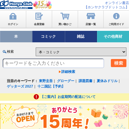
オンライン書店
【ホンヤクラブドットコム】
ログイン
会員登録
買い物かご
店舗一覧
ご利用ガイド
本
コミック
雑誌
その他商材
検索
詳細検索
注目のキーワード：
東野圭吾
｜
グローグー
｜
課題図書
｜
夏休みドリル
｜
ゲッターズ 2027
｜
十二国記【予約】
【ご案内】お盆期間の配送について