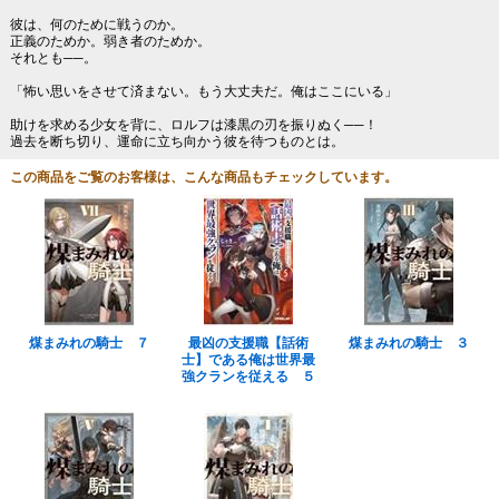
彼は、何のために戦うのか。
正義のためか。弱き者のためか。
それとも──。
「怖い思いをさせて済まない。もう大丈夫だ。俺はここにいる」
助けを求める少女を背に、ロルフは漆黒の刃を振りぬく──！
過去を断ち切り、運命に立ち向かう彼を待つものとは。
この商品をご覧のお客様は、こんな商品もチェックしています。
煤まみれの騎士 ７
最凶の支援職【話術
煤まみれの騎士 ３
士】である俺は世界最
強クランを従える ５