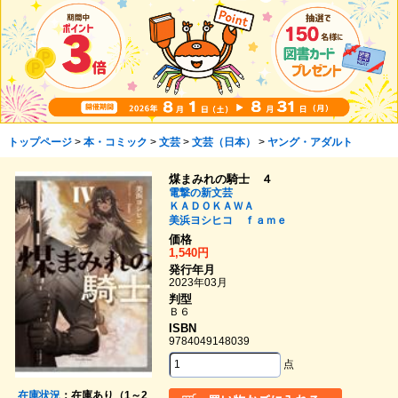
トップページ
>
本・コミック
>
文芸
>
文芸（日本）
>
ヤング・アダルト
煤まみれの騎士 ４
電撃の新文芸
ＫＡＤＯＫＡＷＡ
美浜ヨシヒコ
ｆａｍｅ
価格
1,540円
発行年月
2023年03月
判型
Ｂ６
ISBN
9784049148039
点
在庫状況
：在庫あり（1～2