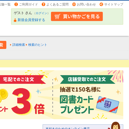
店舗一覧
ご利用ガイド
よくあるご質問
お問い合わせ
サイトマップ
ゲスト さん
（
ログイン
）
新規会員登録する
詳細検索
検索のヒント
本好きのためのオンライン書店