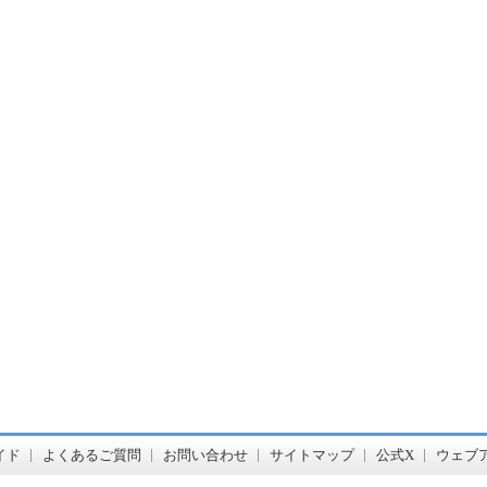
書店【ホンヤクラブ】はお好きな本屋での受け取りで送料無料！新刊予約・通販も。本（書籍）、雑誌、漫画（コミック）な
イド
よくあるご質問
お問い合わせ
サイトマップ
公式X
ウェブ