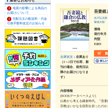
重要なお知らせ
地震の影響による商品の
吾妻鏡
お届けについて
吉川弘文館
宅配注文の配送料・代金
菊地大樹
引換手数料改定のお知らせ
価格
発行年月
判型
ISBN
在庫状況
：在庫あり
（1～2日で出荷、新
刊の場合、発売日以
降のお届けになりま
す）
内容情報
[BOOKデータベースより]
仏教から考える鎌倉時代。『吾妻
宗教はいかなる役割を担ったのか