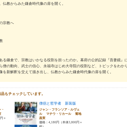
。仏教からみた鎌倉時代像の扉を開く。
の宗教へ
教
ある鎌倉で、宗教はいかなる役割を担ったのか。幕府の公的記録『吾妻鏡』
ら僧の動向、武士の信心、永福寺はじめ大寺院の役割など、トピックをわか
像を新解釈を交えて描き出し、仏教からみた鎌倉時代像の扉を開く。
商品もチェックしています。
僧侶と哲学者 新装版
ン・
ジャン・フランソア・ルヴェ
昌実
ル マチウ・リカール 菊地
0円＋
昌実
価格：4,180円（本体3,800円＋
税）