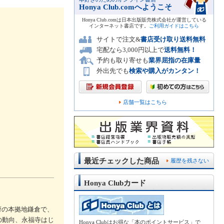
Honya Club.comへようこそ
Honya Club.comは日本出版販売株式会社が運営している
インターネット書店です。
ご利用ガイドはこちら
サイトで注文&
書店受け取り送料無料
宅配なら3,000円以上で
送料無料！
予約も取り寄せも
業界屈指の在庫量
外出先でも
検索や購入がカンタン！
店舗一覧はこちら
最近チェックした商品
履歴を残さない
Honya Clubカード
府の本拠地鎌倉で、
の動向、永福寺はじ
Honya Clubはお得な「本のポイントサービス」で