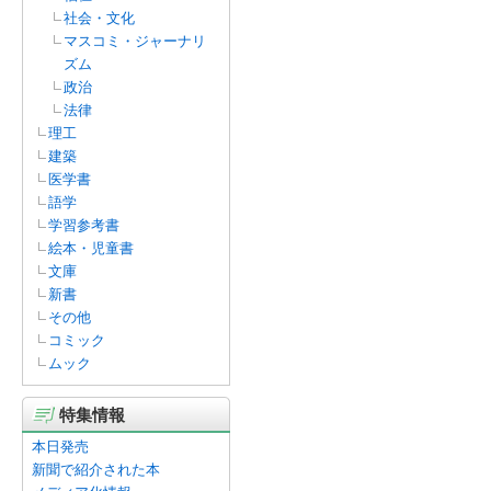
社会・文化
マスコミ・ジャーナリ
ズム
政治
法律
理工
建築
医学書
語学
学習参考書
絵本・児童書
文庫
新書
その他
コミック
ムック
特集情報
本日発売
新聞で紹介された本