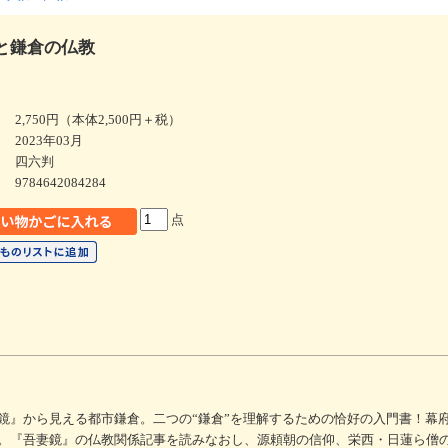
と鎌倉の仏教
2,750円（本体2,500円＋税）
2023年03月
四六判
9784642084284
点
鏡』から見える都市鎌倉。二つの“鎌倉”を理解するための恰好の入門書！幕
。『吾妻鏡』の仏教関係記事を読みなおし、源頼朝の信仰、栄西・日蓮ら僧