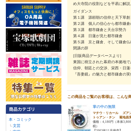
め大寺院の役割などを平易に解説
ガイダンス
第１講 源頼朝の信仰と天下草創
第２講 個人の信心から都市鎌倉
第３講 都市鎌倉と天台宗勢力
第４講 日蓮が見た都市鎌倉
第５講 京と鎌倉、そして鎌倉仏
閉講の辞
[日販商品データベースより]
東国に樹立された幕府の本拠地で
信仰、朝廷との交渉、栄西・日蓮
『吾妻鏡』の魅力と都市鎌倉の実
この商品をご覧のお客様は、こんな
掌の中の無限
マチウ・リカール ズア
トゥアン・チン 菊地
本・コミック
価格：4,180円（本体3,80
文芸
税）
【2003年11月発売】