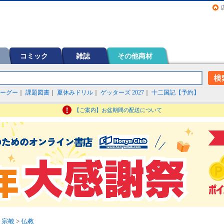
画（コミック）など在庫も充実
コミック
雑誌
その他商材
ーグー
｜
課題図書
｜
夏休みドリル
｜
ゲッターズ 2027
｜
十二国記【予約】
【ご案内】お盆期間の配送について
>
宗教
>
仏教