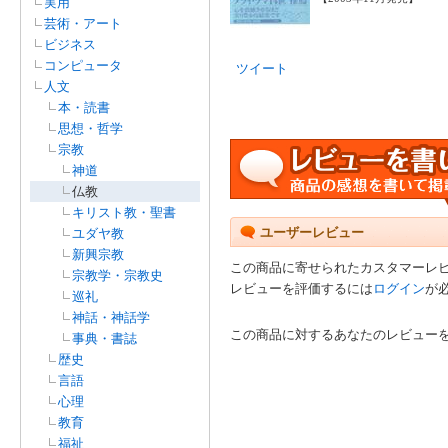
実用
芸術・アート
ビジネス
コンピュータ
ツイート
人文
本・読書
思想・哲学
宗教
神道
仏教
キリスト教・聖書
ユーザーレビュー
ユダヤ教
新興宗教
この商品に寄せられたカスタマーレ
宗教学・宗教史
レビューを評価するには
ログイン
が
巡礼
神話・神話学
この商品に対するあなたのレビュー
事典・書誌
歴史
言語
心理
教育
福祉