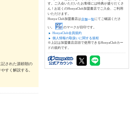
す。ご入会いただいたお客様には特典が盛りだくさ
ん！お近くのHonyaClub加盟書店でご入会、ご利用
いただけます。
Honya Club加盟書店は
にてご確認くださ
店舗一覧
い。
のマークが目印です。
HonyaClub会員規約
個人情報の取扱いに関する規程
※上記は加盟書店店頭で使用できるHonyaClubカー
ドの規約です。
に記された源頼朝の
りやすく解説する。