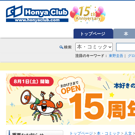
オンライン書店【ホンヤクラブ】はお好きな本屋での受け取りで送料無料！新刊予約・通販も。本（書籍）、雑誌、漫
トップページ
本
注目のキーワード：
東野圭吾
｜
グロ
トップページ
>
本・コミック
>
人文