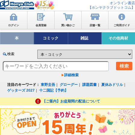
オンライン書店
【ホンヤクラブドットコム】
ログイン
会員登録
買い物かご
店舗一覧
ご利用ガイド
本
コミック
雑誌
その他商材
検索
詳細検索
注目のキーワード：
東野圭吾
｜
グローグー
｜
課題図書
｜
夏休みドリル
｜
ゲッターズ 2027
｜
十二国記【予約】
【ご案内】お盆期間の配送について