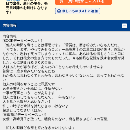
日で出荷、新刊の場合、発
売日以降のお届けになりま
す）
内容情報
内容情報
[BOOKデータベースより]
「他人の時間を奪うことは罪悪です」「苦労は、磨き粉みたいなもんだね」
「何でも、まず、やってみせること」―高峰秀子の言葉には嘘や飾り、蛇足が
なかった。思わず笑ってしまうウィットに富み、あらゆる心情をさらにと口に
した。それは彼女の生き方そのものだった。今も鮮烈な記憶を残す名女優が発
した、心に刻まれる３０の言葉。
人はあんたが思うほど、あんたのことなんか考えちゃいませんよ
苦労は、磨き粉みたいなもんだね
わかる人は言わなくてもわかる。言わなきゃいけない人は、言ってもわからな
い
他人の時間を奪うことは罪悪です
返事を書きたい手紙には、住所がない
一事が万事ということがあります
他人に食わしてもらったなんて、一年もないッ
人を見たら敵だと思いなさい！
忙しい時ほど余裕を持たなきゃいけないよ
超然としてなさい〔ほか〕
[日販商品データベースより]
女優・高峰秀子が放った、嘘偽りのない、魂を揺さぶる３０の言葉。
「忙しい時ほど余裕を持たなきゃいけないよ」