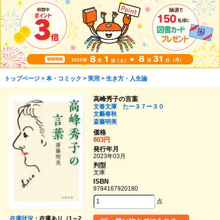
トップページ
>
本・コミック
>
実用
>
生き方・人生論
高峰秀子の言葉
文春文庫 たー３７ー３０
文藝春秋
斎藤明美
価格
803円
発行年月
2023年03月
判型
文庫
ISBN
9784167920180
点
在庫状況
：在庫あり（1～2