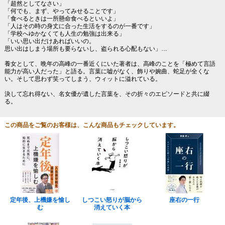
「超然としてなさい」
「何でも、まず、やってみせることです」
「食べるときは一所懸命食べるといいよ」
「人はその時の身丈に合った生活をするのが一番です」
「学校へゆかなくても人生の勉強は出来る」
「いい思い出だけあればいいの。
思い出はしまう場所も要らないし、盗られる心配もない」…
養女として、晩年の高峰の一番近くにいた著者は、高峰のことを「極めて言語
能力が高い人だった」と語る。言葉に嘘がなく、飾りや婉曲、蛇足が全くな
い。そして思わず笑ってしまう、ウィットに溢れている。
決して忘れ得ない、名女優が遺した言葉を、その折々のエピソードと共に綴
る。
この商品をご覧のお客様は、こんな商品もチェックしています。
定年後、上機嫌を愉し
しつこい怒りが脳から
座右の一行
む
消えていく本