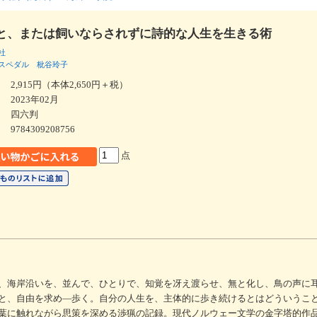
と、または飼いならされずに詩的な人生を生きる術
社
スペダル
枇谷玲子
2,915円（本体2,650円＋税）
2023年02月
四六判
9784309208756
点
、海岸沿いを、並んで、ひとりで、知覚を冴え渡らせ、無と化し、鳥の声に
と、自由を求め―歩く。自分の人生を、主体的に歩き続けるとはどういうこ
葉に触れながら思策を深める渉猟の記録。現代ノルウェー文学の金字塔的作