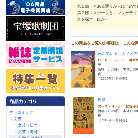
第１部（とある通りからはじめて
第２部（スポーツとエンターテイ
道を探す ほか）
この商品をご覧のお客様は、こんな
死んでいる元カノとの
ローリー・ムーア 栩木
子
価格：2,530円（本体2,30
税）
【2026年04月発売】
樹脂
エーネ・リール 枇谷
価格：1,760円（本体1,60
本・コミック
税）
文芸
【2017年09月発売】
文芸（日本）
文芸（海外）