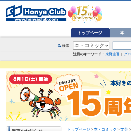
オンライン書店【ホンヤクラブ】はお好きな本屋での受け取りで送料無料！新刊予約・通販も。本（書籍）、雑誌、漫
トップページ
本
注目のキーワード：
東野圭吾
｜
グロ
トップページ
>
本・コミック
>
文芸