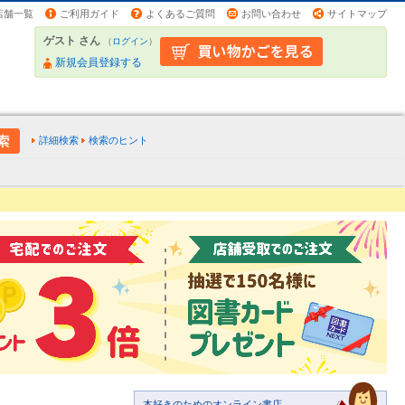
店舗一覧
ご利用ガイド
よくあるご質問
お問い合わせ
サイトマップ
ゲスト さん
（
ログイン
）
新規会員登録する
詳細検索
検索のヒント
本好きのためのオンライン書店