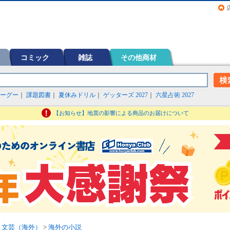
画（コミック）など在庫も充実
コミック
雑誌
その他商材
ーグー
｜
課題図書
｜
夏休みドリル
｜
ゲッターズ 2027
｜
六星占術 2027
【お知らせ】地震の影響による商品のお届けについて
>
文芸（海外）
>
海外の小説