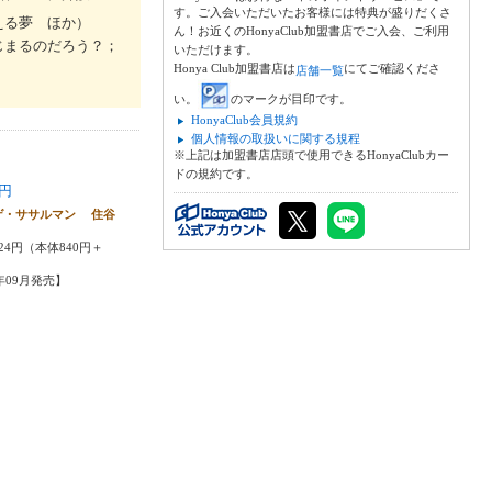
す。ご入会いただいたお客様には特典が盛りだくさ
える夢 ほか）
ん！お近くのHonyaClub加盟書店でご入会、ご利用
じまるのだろう？；
いただけます。
Honya Club加盟書店は
にてご確認くださ
店舗一覧
い。
のマークが目印です。
HonyaClub会員規約
個人情報の取扱いに関する規程
※上記は加盟書店店頭で使用できるHonyaClubカー
ドの規約です。
円
ゲ・ササルマン 住谷
24円（本体840円＋
3年09月発売】