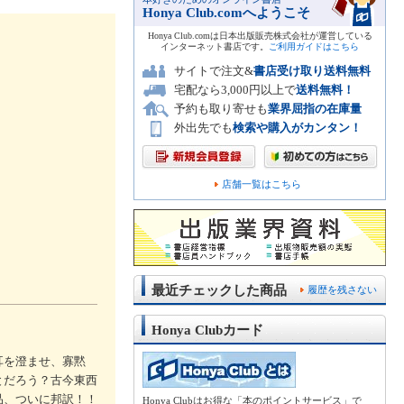
Honya Club.comへようこそ
Honya Club.comは日本出版販売株式会社が運営している
インターネット書店です。
ご利用ガイドはこちら
サイトで注文&
書店受け取り送料無料
宅配なら3,000円以上で
送料無料！
予約も取り寄せも
業界屈指の在庫量
外出先でも
検索や購入がカンタン！
店舗一覧はこちら
最近チェックした商品
履歴を残さない
Honya Clubカード
耳を澄ませ、寡黙
とだろう？古今東西
品、ついに邦訳！！
Honya Clubはお得な「本のポイントサービス」で