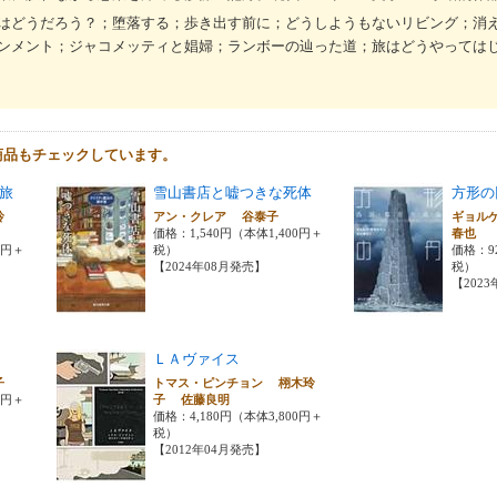
はどうだろう？；堕落する；歩き出す前に；どうしようもないリビング；消
ンメント；ジャコメッティと娼婦；ランボーの辿った道；旅はどうやっては
商品もチェックしています。
旅
雪山書店と嘘つきな死体
方形の
玲
アン・クレア 谷泰子
ギョル
価格：1,540円（本体1,400円＋
春也
0円＋
税）
価格：9
【2024年08月発売】
税）
【202
ＬＡヴァイス
玲子
トマス・ピンチョン 栩木玲
0円＋
子 佐藤良明
価格：4,180円（本体3,800円＋
税）
【2012年04月発売】