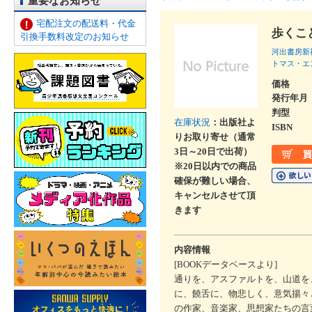
重要なお知らせ
宅配注文の配送料・代金
歩くこ
引換手数料改定のお知らせ
河出書房新
トマス・エ
価格
発行年月
判型
在庫状況
：出版社よ
ISBN
りお取り寄せ（通常
3日～20日で出荷）
※20日以内での商品
確保が難しい場合、
キャンセルさせて頂
きます
内容情報
[BOOKデータベースより]
通りを、アスファルトを、山道を
に、饒舌に、物悲しく、意気揚々
の作家、音楽家、思想家たちの言