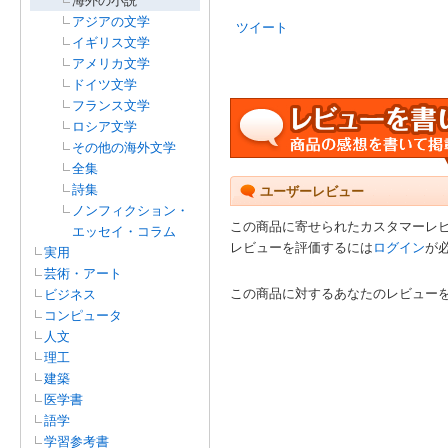
海外の小説
アジアの文学
ツイート
イギリス文学
アメリカ文学
ドイツ文学
フランス文学
ロシア文学
その他の海外文学
全集
詩集
ユーザーレビュー
ノンフィクション・
この商品に寄せられたカスタマーレ
エッセイ・コラム
レビューを評価するには
ログイン
が
実用
芸術・アート
この商品に対するあなたのレビュー
ビジネス
コンピュータ
人文
理工
建築
医学書
語学
学習参考書