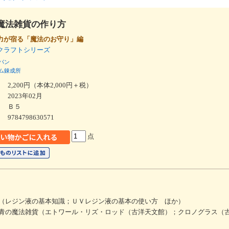
魔法雑貨の作り方
力が宿る「魔法のお守り」編
クラフトシリーズ
パン
ム錬成所
2,200円（本体2,000円＋税）
2023年02月
Ｂ５
9784798630571
点
（レジン液の基本知識；ＵＶレジン液の基本の使い方 ほか）
青の魔法雑貨（エトワール・リズ・ロッド（古洋天文館）；クロノグラス（