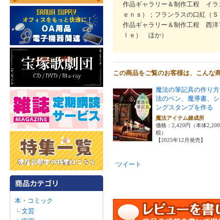
作品ギャラリー＆制作工程 イラ
ｅｎｓ）；フランラスの口紅（Ｓ
作品ギャラリー＆制作工程 西洋
ｌｅ） ほか）
この商品をご覧のお客様は、こんな
魔法の筆記具の作り方
法のペン、魔導書、シ
ングスタンプを作る
魔法アイテム錬成所
価格：2,420円（本体2,20
税）
【2025年12月発売】
ツイート
本・コミック
文芸