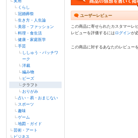
実用
くらし
冠婚葬祭
ユーザーレビュー
生き方・人生論
この商品に寄せられたカスタマーレ
美容・ファッション
レビューを評価するには
ログイン
が
料理・食生活
健康・家庭医学
手芸
この商品に対するあなたのレビュー
ししゅう・パッチワ
ーク
洋裁
編み物
ビーズ
クラフト
おりがみ
占い・易・おまじない
スポーツ
趣味
ゲーム
地図・ガイド
芸術・アート
ビジネス