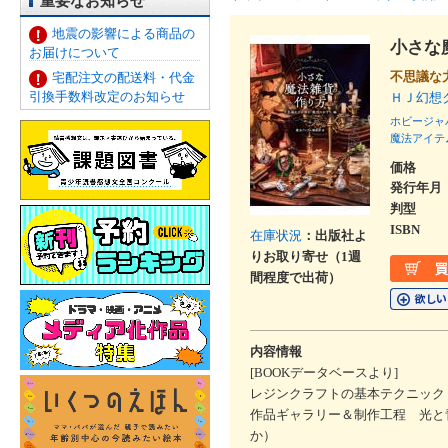
重要なお知らせ
地震の影響による商品の
小さな
お届けについて
不思議な
宅配注文の配送料・代金
引換手数料改定のお知らせ
ＨＪ幻想
ホビージャ
魔法アイテ
価格
発行年月
判型
ISBN
在庫状況
：出版社よ
りお取り寄せ（1週
間程度で出荷）
内容情報
[BOOKデータベースより]
レジンクラフトの基本テクニック
作品ギャラリー＆制作工程 光と
か）