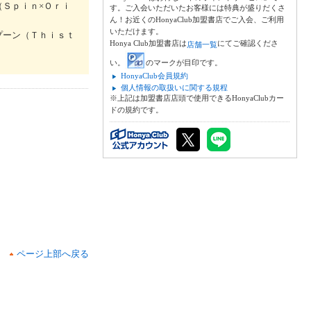
Ｓｐｉｎ×Ｏｒｉ
す。ご入会いただいたお客様には特典が盛りだくさ
ん！お近くのHonyaClub加盟書店でご入会、ご利用
いただけます。
プーン（Ｔｈｉｓｔ
Honya Club加盟書店は
にてご確認くださ
店舗一覧
い。
のマークが目印です。
HonyaClub会員規約
個人情報の取扱いに関する規程
※上記は加盟書店店頭で使用できるHonyaClubカー
ドの規約です。
ページ上部へ戻る