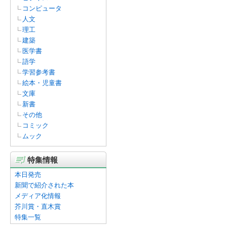
コンピュータ
人文
理工
建築
医学書
語学
学習参考書
絵本・児童書
文庫
新書
その他
コミック
ムック
特集情報
本日発売
新聞で紹介された本
メディア化情報
芥川賞・直木賞
特集一覧