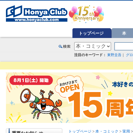
オンライン書店【ホンヤクラブ】はお好きな本屋での受け取りで送料無料！新刊予約・通販も。本（書籍）、雑誌、漫
トップページ
本
注目のキーワード：
東野圭吾
｜
グロ
トップページ
>
本・コミック
>
実用