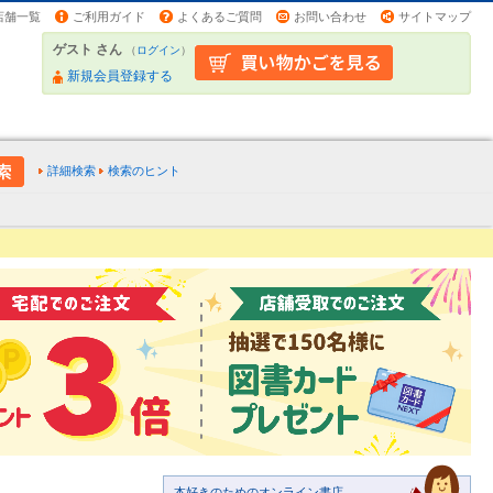
店舗一覧
ご利用ガイド
よくあるご質問
お問い合わせ
サイトマップ
ゲスト さん
（
ログイン
）
新規会員登録する
詳細検索
検索のヒント
本好きのためのオンライン書店