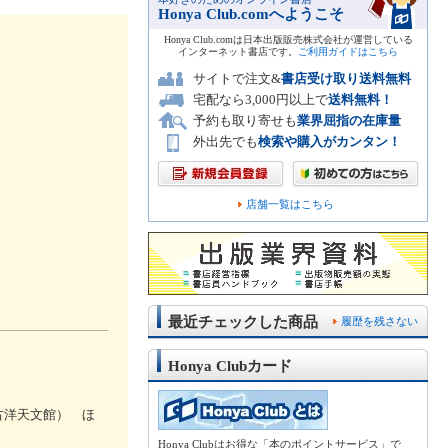
Honya Club.comへようこそ
Honya Club.comは日本出版販売株式会社が運営している
インターネット書店です。
ご利用ガイドはこちら
サイトで注文&
書店受け取り送料無料
宅配なら3,000円以上で
送料無料！
予約も取り寄せも
業界屈指の在庫量
外出先でも
検索や購入がカンタン！
店舗一覧はこちら
最近チェックした商品
履歴を残さない
Honya Clubカード
古洋天文館） ほ
Honya Clubはお得な「本のポイントサービス」で