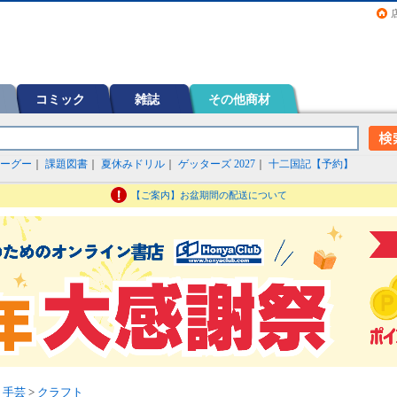
画（コミック）など在庫も充実
コミック
雑誌
その他商材
ーグー
｜
課題図書
｜
夏休みドリル
｜
ゲッターズ 2027
｜
十二国記【予約】
【ご案内】お盆期間の配送について
>
手芸
>
クラフト