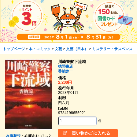
トップページ
>
本・コミック
>
文芸
>
文芸（日本）
>
ミステリー・サスペンス
川崎警察下流域
徳間書店
香納諒一
価格
2,200円
発行年月
2023年01月
判型
四六判
ISBN
9784198655921
点
在庫状況
：在庫あり（1～2