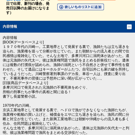
日で出荷、新刊の場合、発
売日以降のお届けになりま
す）
内容情報
内容情報
[BOOKデータベースより]
１９７０年代の川崎―。工業地帯として発展する裏で、漁師たちは立ち退きを
迫られ、漁業権を巡って分断が生じていた。また朝鮮からの流入者との間で住
民感情は複雑化していた。そんな土地で、多摩川河口に溺死体があがった。遺
体は元漁師の矢代太一。彼は漁業権問題で漁民をまとめる折衝役だった。遺体
には複数の打撲痕が認められ、漁師の溺死という不自然さと併せて事件性を窺
わせた。そして遺品にはキーホルダーがふたつ。自宅以外にも家の鍵を所持し
ているようだった。川崎警察署刑事課のデカ長、車谷一人は、捜査に乗り出
す。不審死事件の背後には予想外に深い闇が広がっていた…。
[日販商品データベースより]
多摩川河口で発見された元漁師の不審死体をめぐり、
所轄の刑事たちが事件の真相と闇に迫る！
書下し長篇警察小説。
1970年代の川崎。
京浜工業地帯として発展する裏で、ヘドロで漁ができなくなった漁師たちが、
漁業権や船舶の買い上げと、補償金をエサに立ち退きを迫られ、漁民の間に分
断と対立が生じていた。また新興工業地帯には朝鮮や沖縄からの流入者も多く
住み、住民問題は複雑化していた。
そんな土地で、多摩川河口に溺死体があがった。遺体は元漁師の矢代太一と判
明。彼は漁業権問題で漁民をまとめる交渉役だった。