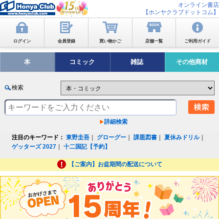
オンライン書店
【ホンヤクラブドットコム】
ログイン
会員登録
買い物かご
店舗一覧
ご利用ガイド
本
コミック
雑誌
その他商材
検索
詳細検索
注目のキーワード：
東野圭吾
｜
グローグー
｜
課題図書
｜
夏休みドリル
｜
ゲッターズ 2027
｜
十二国記【予約】
【ご案内】お盆期間の配送について