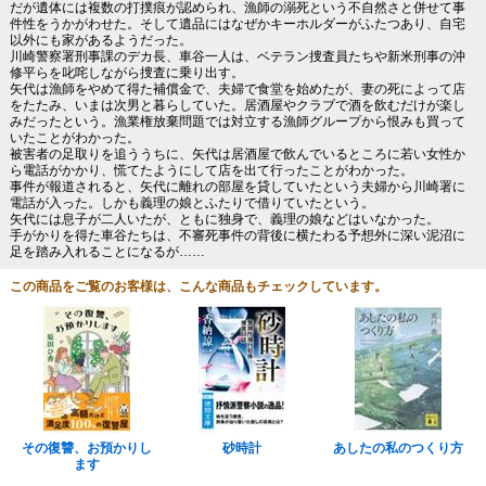
だが遺体には複数の打撲痕が認められ、漁師の溺死という不自然さと併せて事
件性をうかがわせた。そして遺品にはなぜかキーホルダーがふたつあり、自宅
以外にも家があるようだった。
川崎警察署刑事課のデカ長、車谷一人は、ベテラン捜査員たちや新米刑事の沖
修平らを叱咤しながら捜査に乗り出す。
矢代は漁師をやめて得た補償金で、夫婦で食堂を始めたが、妻の死によって店
をたたみ、いまは次男と暮らしていた。居酒屋やクラブで酒を飲むだけが楽し
みだったという。漁業権放棄問題では対立する漁師グループから恨みも買って
いたことがわかった。
被害者の足取りを追ううちに、矢代は居酒屋で飲んでいるところに若い女性か
ら電話がかかり、慌てたようにして店を出て行ったことがわかった。
事件が報道されると、矢代に離れの部屋を貸していたという夫婦から川崎署に
電話が入った。しかも義理の娘とふたりで借りていたという。
矢代には息子が二人いたが、ともに独身で、義理の娘などはいなかった。
手がかりを得た車谷たちは、不審死事件の背後に横たわる予想外に深い泥沼に
足を踏み入れることになるが……
この商品をご覧のお客様は、こんな商品もチェックしています。
その復讐、お預かりし
砂時計
あしたの私のつくり方
ます