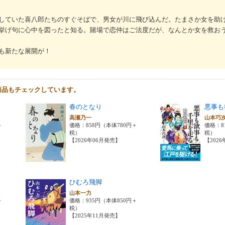
していた喜八郎たちのすぐそばで、男女が川に飛び込んだ。たまさか女を助
挙げ句に心中を図ったと知る。賭場で恋仲はご法度だが、なんとか女を救お
も新たな展開が！
商品もチェックしています。
春のとなり
悪事も
高瀬乃一
山本巧
＋
価格：858円（本体780円＋
価格：8
税）
税）
【2026年06月発売】
【202
ひむろ飛脚
山本一力
＋
価格：935円（本体850円＋
税）
【2025年11月発売】