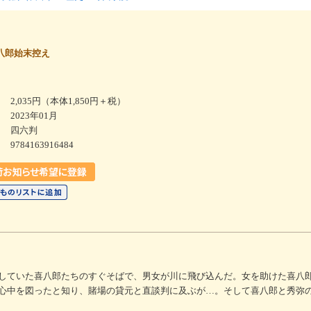
八郎始末控え
2,035円（本体1,850円＋税）
2023年01月
四六判
9784163916484
していた喜八郎たちのすぐそばで、男女が川に飛び込んだ。女を助けた喜八
心中を図ったと知り、賭場の貸元と直談判に及ぶが…。そして喜八郎と秀弥