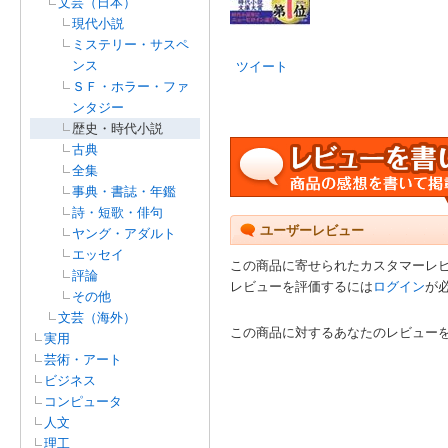
文芸（日本）
現代小説
ミステリー・サスペ
ンス
ツイート
ＳＦ・ホラー・ファ
ンタジー
歴史・時代小説
古典
全集
事典・書誌・年鑑
詩・短歌・俳句
ユーザーレビュー
ヤング・アダルト
エッセイ
この商品に寄せられたカスタマーレ
評論
レビューを評価するには
ログイン
が
その他
文芸（海外）
この商品に対するあなたのレビュー
実用
芸術・アート
ビジネス
コンピュータ
人文
理工