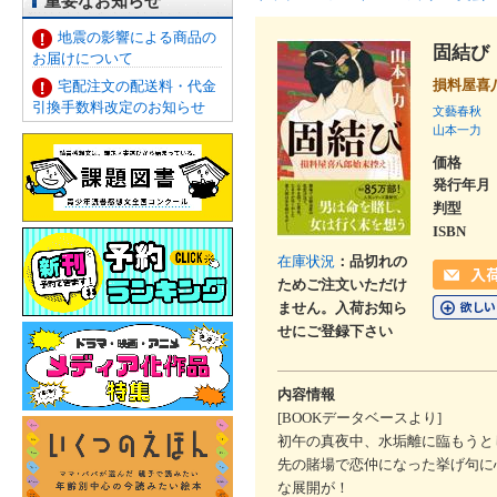
重要なお知らせ
地震の影響による商品の
固結び
お届けについて
損料屋喜
宅配注文の配送料・代金
引換手数料改定のお知らせ
文藝春秋
山本一力
価格
発行年月
判型
ISBN
在庫状況
：品切れの
ためご注文いただけ
ません。入荷お知ら
せにご登録下さい
内容情報
[BOOKデータベースより]
初午の真夜中、水垢離に臨もうと
先の賭場で恋仲になった挙げ句に
な展開が！