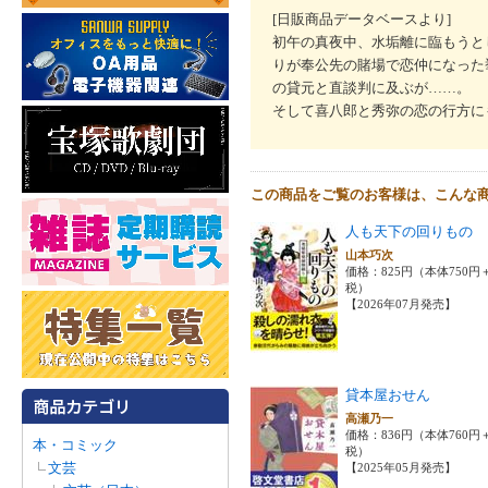
[日販商品データベースより]
初午の真夜中、水垢離に臨もうと
りが奉公先の賭場で恋仲になった
の貸元と直談判に及ぶが……。
そして喜八郎と秀弥の恋の行方に
この商品をご覧のお客様は、こんな
人も天下の回りもの
山本巧次
価格：825円（本体750円
税）
【2026年07月発売】
貸本屋おせん
高瀬乃一
価格：836円（本体760円
本・コミック
税）
文芸
【2025年05月発売】