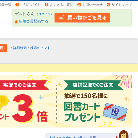
店舗一覧
ご利用ガイド
よくあるご質問
お問い合わせ
サイトマップ
ゲスト さん
（
ログイン
）
新規会員登録する
詳細検索
検索のヒント
本好きのためのオンライン書店