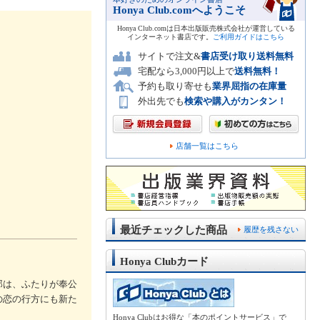
Honya Club.comへようこそ
Honya Club.comは日本出版販売株式会社が運営している
インターネット書店です。
ご利用ガイドはこちら
サイトで注文&
書店受け取り送料無料
宅配なら3,000円以上で
送料無料！
予約も取り寄せも
業界屈指の在庫量
外出先でも
検索や購入がカンタン！
店舗一覧はこちら
最近チェックした商品
履歴を残さない
Honya Clubカード
郎は、ふたりが奉公
の恋の行方にも新た
Honya Clubはお得な「本のポイントサービス」で