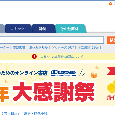
画（コミック）など在庫も充実
コミック
雑誌
その他商材
ーグー
｜
課題図書
｜
夏休みドリル
｜
ゲッターズ 2027
｜
十二国記【予約】
【ご案内】お盆期間の配送について
>
文芸（日本）
>
歴史・時代小説