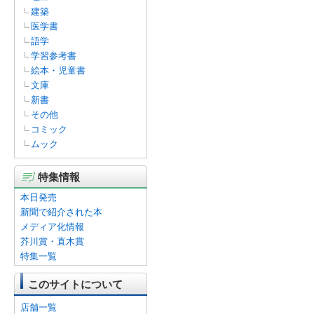
建築
医学書
語学
学習参考書
絵本・児童書
文庫
新書
その他
コミック
ムック
特集情報
本日発売
新聞で紹介された本
メディア化情報
芥川賞・直木賞
特集一覧
このサイトについて
店舗一覧