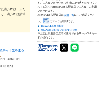
す。ご入会いただいたお客様には特典が盛りだくさ
ん！お近くのHonyaClub加盟書店でご入会、ご利用
けた喜八郎は、ふた
いただけます。
うと、喜八郎は賭場
Honya Club加盟書店は
にてご確認くださ
店舗一覧
い。
のマークが目印です。
HonyaClub会員規約
個人情報の取扱いに関する規程
※上記は加盟書店店頭で使用できるHonyaClubカー
ドの規約です。
欲事も千里を走る
次
14円（本体740円＋
6年01月発売】