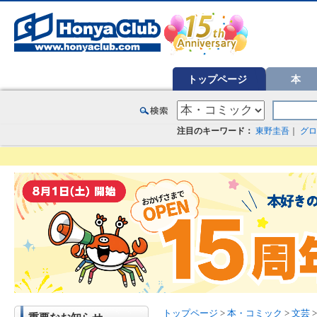
オンライン書店【ホンヤクラブ】はお好きな本屋での受け取りで送料無料！新刊予約・通販も。本（書籍）、雑誌、漫
トップページ
本
注目のキーワード：
東野圭吾
｜
グロ
トップページ
>
本・コミック
>
文芸